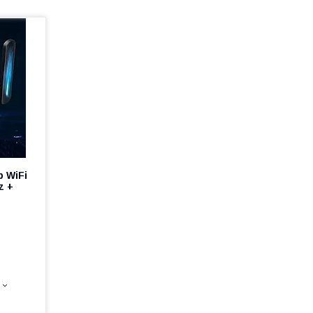
 WiFi
z +