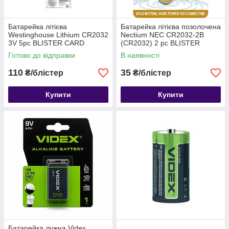
Батарейка літієва
Батарейка літієва позолочена
Westinghouse Lithium CR2032
Nectium NEC CR2032-2B
3V 5pc BLISTER CARD
(CR2032) 2 pc BLISTER
CARD
Готово до відправки
В наявності
110
35
₴/блістер
₴/блістер
Купити
Купити
Батарейка лужна Videx