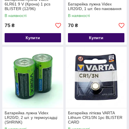
6LR61 9 V (Крона) 1 pcs
Батарейка лужна Videx
BLISTER (12/96)
LR20/D, 1 шт. без паковання
В наявності
В наявності
75
70
₴
₴
Купити
Купити
Батарейка лужна Videx
Батарейка літієва VARTA
LR20/D, 2 шт. у термоусадці
Lithium CR1/3N 1pc BLISTER
(SHRINK)
CARD