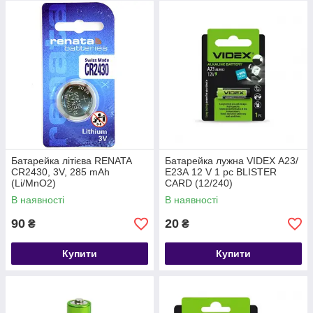
Батарейка літієва RENATA
Батарейка лужна VIDEX А23/
CR2430, 3V, 285 mAh
Е23А 12 V 1 pc BLISTER
(Li/MnO2)
CARD (12/240)
В наявності
В наявності
90
20
₴
₴
Купити
Купити