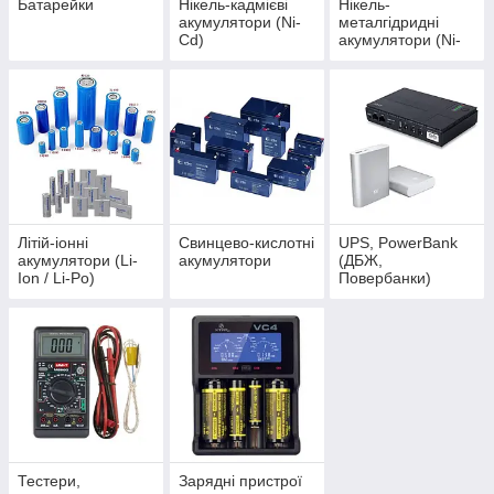
Батарейки
Нікель-кадмієві
Нікель-
акумулятори (Ni-
металгідридні
Cd)
акумулятори (Ni-
MH), AA/HR6,
AAA/HR3, D/HR20,
C/HR14, 6HR61
Літій-іонні
Свинцево-кислотні
UPS, PowerBank
акумулятори (Li-
акумулятори
(ДБЖ,
Ion / Li-Po)
Повербанки)
Тестери,
Зарядні пристрої