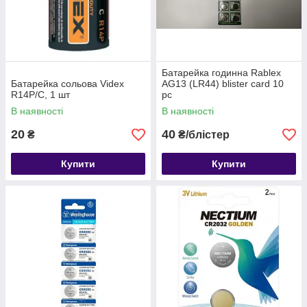
Батарейка годинна Rablex
Батарейка сольова Videx
AG13 (LR44) blister card 10
R14P/C, 1 шт
pc
В наявності
В наявності
20
40
₴
₴/блістер
Купити
Купити