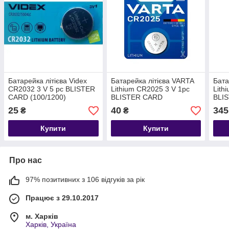
Батарейка літієва Videx
Батарейка літієва VARTA
Бата
CR2032 3 V 5 pc BLISTER
Lithium CR2025 3 V 1pc
Lith
CARD (100/1200)
BLISTER CARD
BLI
25
40
345
₴
₴
Купити
Купити
Про нас
97% позитивних з 106 відгуків за рік
Працює з 29.10.2017
м. Харків
Харків, Україна