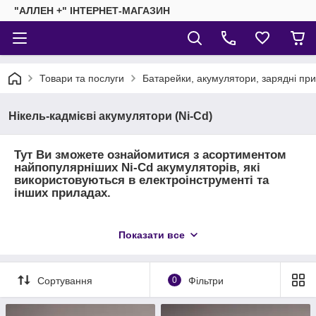
"АЛЛЕН +" ІНТЕРНЕТ-МАГАЗИН
Товари та послуги
Батарейки, акумулятори, зарядні пр
Нікель-кадмієві акумулятори (Ni-Cd)
Тут Ви зможете ознайомитися з асортиментом
найпопулярніших Ni-Cd акумуляторів, які
використовуються в електроінструменті та
інших приладах.
Наявність докладного опису, фотографій і
Показати все
характеристик, допоможе Вам визначитися з
вибором потрібної моделі акумулятора.
Сортування
0
Фільтри