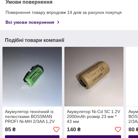
Умови повернення
Повернення товару впродовж 14 днів за рахунок покупця
Всі умови повернення
Подібні товари компанії
Акумулятор технічний із
Акумулятор Ni-Cd SC 1.2V
Акум
пелюстками BOSSMAN
2000mAh розмір 23 мм *
BOS
PROFI Ni-MH 2/3AA 1,2V
43 мм
2/3A
750mAh
85
140
80
₴
₴