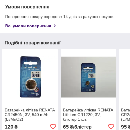
Умови повернення
Повернення товару впродовж 14 днів за рахунок покупця
Всі умови повернення
Подібні товари компанії
Батарейка літієва RENATA
Батарейка літієва RENATA
Бата
CR2450N, 3V, 540 mAh
Lithium CR1220, 3V,
CR24
(Li/MnO2)
блістер 1 шт.
(Li/
120
65
95
₴
₴/блістер