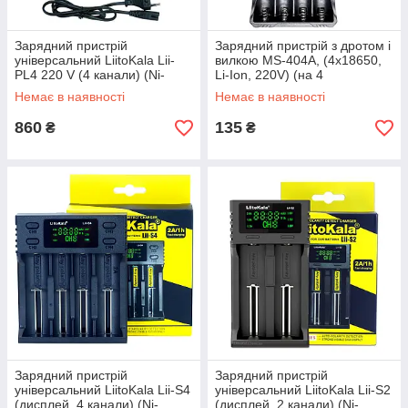
Зарядний пристрій
Зарядний пристрій з дротом і
універсальний LiitoKala Lii-
вилкою MS-404A, (4x18650,
PL4 220 V (4 канали) (Ni-
Li-Ion, 220V) (на 4
MH/Ni-CD/Li-ion/LiFe)
акумулятори 18650)
Немає в наявності
Немає в наявності
860
135
₴
₴
Зарядний пристрій
Зарядний пристрій
універсальний LiitoKala Lii-S4
універсальний LiitoKala Lii-S2
(дисплей, 4 канали) (Ni-
(дисплей, 2 канали) (Ni-