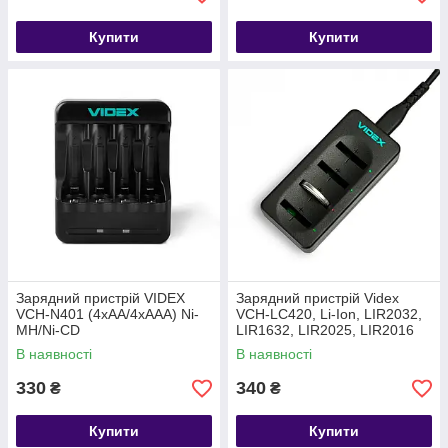
Купити
Купити
Зарядний пристрій VIDEX
Зарядний пристрій Videx
VCH-N401 (4xAA/4xAAA) Ni-
VCH-LC420, Li-Ion, LIR2032,
MH/Ni-CD
LIR1632, LIR2025, LIR2016
В наявності
В наявності
330
340
₴
₴
Купити
Купити