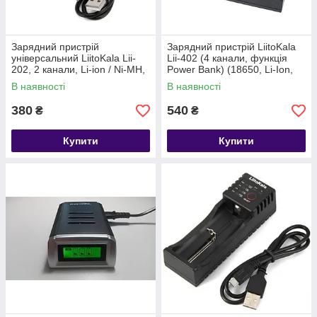
Зарядний пристрій
Зарядний пристрій LiitoKala
універсальний LiitoKala Lii-
Lii-402 (4 канали, функція
202, 2 канали, Li-ion / Ni-MH,
Power Bank) (18650, Li-Ion,
USB
USB)
В наявності
В наявності
380
540
₴
₴
Купити
Купити