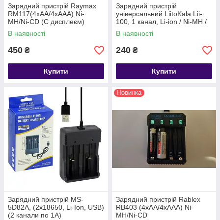
Зарядний пристрій Raymax
Зарядний пристрій
RM117(4xAA/4xAAA) Ni-
універсальний LiitoKala Lii-
MH/Ni-CD (C дисплеєм)
100, 1 канал, Li-ion / Ni-MH /
Ni-Cd, USB
В наявності
В наявності
450
240
₴
₴
Купити
Купити
Новинка
Зарядний пристрій MS-
Зарядний пристрій Rablex
5D82A, (2x18650, Li-Ion, USB)
RB403 (4xAA/4xAAA) Ni-
(2 канали по 1A)
MH/Ni-CD