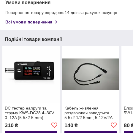
Умови повернення
Повернення товару впродовж 14 днів за рахунок покупця
Всі умови повернення
Подібні товари компанії
DC тестер напруги та
Кабель живлення
Бло
струму KWS-DC28 4–30V
роздвоювач заводської
5V/1
0–12A (5.5×2.5 mm),
5.5x2.1/2.5mm, 5-12V/2A
цифровий вимірювач з
для роутера/терміналу/
310
140
80
₴
₴
TFT дисплеєм
модема, 30 см