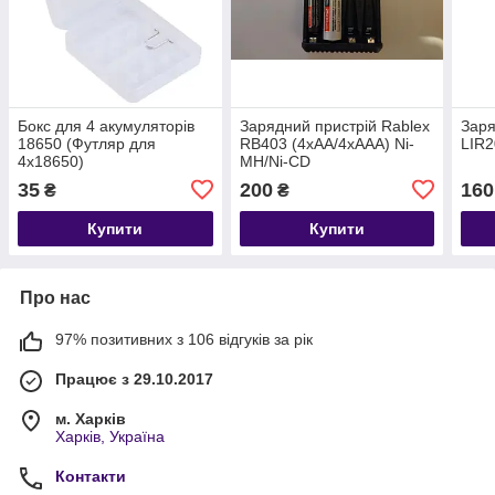
Бокс для 4 акумуляторів
Зарядний пристрій Rablex
Заря
18650 (Футляр для
RB403 (4xAA/4xAAA) Ni-
LIR2
4х18650)
MH/Ni-CD
35
200
160
₴
₴
Купити
Купити
Про нас
97% позитивних з 106 відгуків за рік
Працює з 29.10.2017
м. Харків
Харків, Україна
Контакти