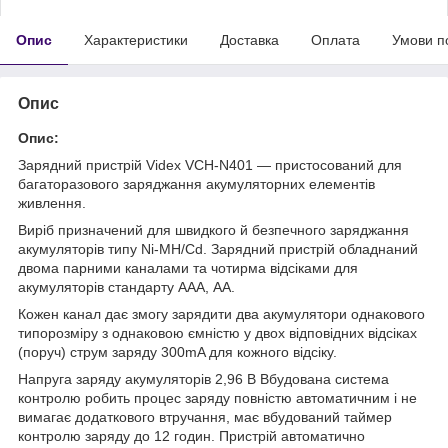
Опис
Характеристики
Доставка
Оплата
Умови п
Опис
Опис:
Зарядний пристрій Videx VCH-N401 — пристосований для
багаторазового заряджання акумуляторних елементів
живлення.
Виріб призначений для швидкого й безпечного заряджання
акумуляторів типу Ni-MH/Cd. Зарядний пристрій обладнаний
двома парними каналами та чотирма відсіками для
акумуляторів стандарту ААА, АА.
Кожен канал дає змогу зарядити два акумулятори однакового
типорозміру з однаковою ємністю у двох відповідних відсіках
(поруч) струм заряду 300mA для кожного відсіку.
Напруга заряду акумуляторів 2,96 В Вбудована система
контролю робить процес заряду повністю автоматичним і не
вимагає додаткового втручання, має вбудований таймер
контролю заряду до 12 годин. Пристрій автоматично