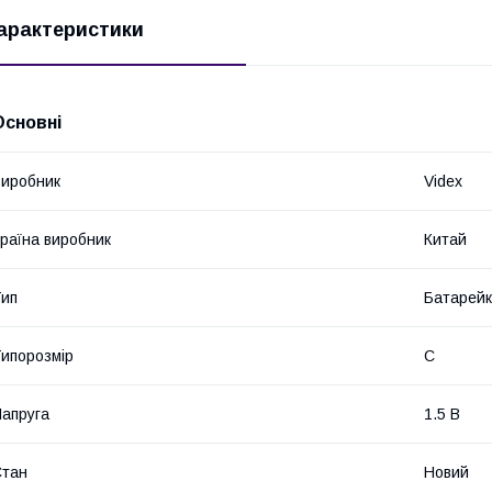
арактеристики
Основні
иробник
Videx
раїна виробник
Китай
ип
Батарей
ипорозмір
C
апруга
1.5 В
Стан
Новий