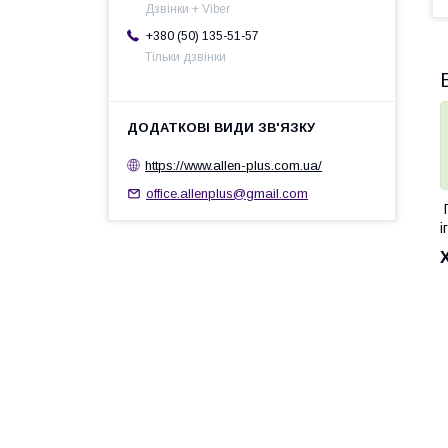
Дзвінки + Viber
+380 (50) 135-51-57
Тільки дзвінки
https://www.allen-plus.com.ua/
office.allenplus@gmail.com
П
і