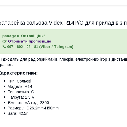
Батарейка сольова Videx R14P/C для приладів з 
pan>g>🔹 Оптові ціни!
👉
Отримати пропозицію
📞 097 - 802 - 02 - 81 (Viber / Telegram)
ідходять для радіоприймачів, плеєрів, електронних ігор з дистанц
грашок.
Характеристики:
Тип: Сольові
Модель: R14
Типорозмір: C
Напруга: 1.5 V
Ємність, мА-год: 2300
Размеры: D26,2mm-H50mm
Вага: 42.5г