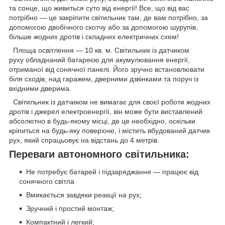
та сонце, що живиться суто від енергії! Все, що від вас
потрібно — це закріпити світильник там, де вам потрібно, за
допомогою двобічного скотчу або за допомогою шурупів,
більше жодних дротів і складних електричних схем!
Площа освітлення — 10 кв. м. Світильник із датчиком
руху обладнаний батареєю для акумулювання енергії,
отриманої від сонячної панелі. Його зручно встановлювати
біля сходів, над гаражем, дверними дзвінками та поруч із
вхідними дверима.
Світильник із датчиком не вимагає для своєї роботи жодних
дротів і джерел електроенергії, він може бути виставлений
абсолютно в будь-якому місці, де це необхідно, оскільки
кріпиться на будь-яку поверхню, і містить вбудований датчик
рух, який спрацьовує на відстань до 4 метрів.
Переваги автономного світильника:
Не потребує батарей і підзаряджання — працює від
сонячного світла
Вмикається завдяки реакції на рух;
Зручний і простий монтаж;
Компактний і легкий;