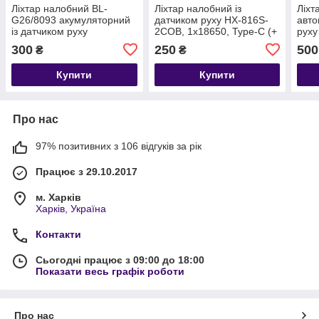
Ліхтар налобний BL-
Ліхтар налобний із
Ліхт
G26/8093 акумуляторний
датчиком руху HX-816S-
авто
із датчиком руху
2COB, 1x18650, Type-C (+
руху
червоне світло)
бата
300
250
500
₴
₴
2x1
Купити
Купити
Про нас
97% позитивних з 106 відгуків за рік
Працює з 29.10.2017
м. Харків
Харків, Україна
Контакти
Сьогодні працює з 09:00 до 18:00
Показати весь графік роботи
Про нас