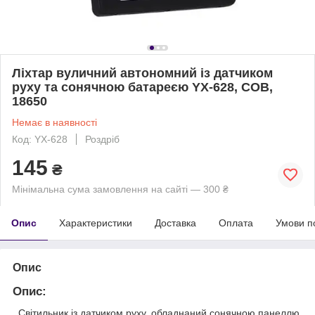
Ліхтар вуличний автономний із датчиком
руху та сонячною батареєю YX-628, COB,
18650
Немає в наявності
Код: YX-628
Роздріб
145
₴
Мінімальна сума замовлення на сайті — 300 ₴
Опис
Характеристики
Доставка
Оплата
Умови п
Опис
Опис
:
Світильник із датчиком руху, обладнаний сонячною панеллю