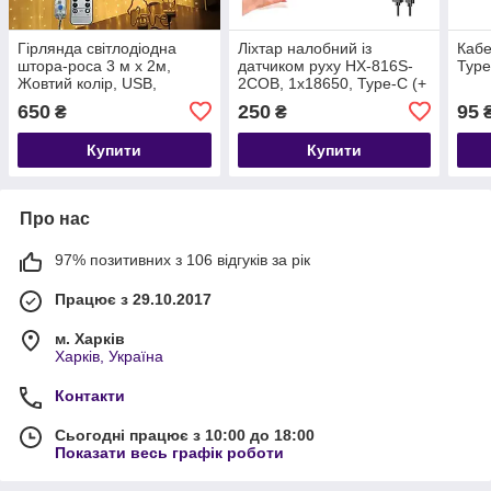
Гірлянда світлодіодна
Ліхтар налобний із
Кабе
штора-роса 3 м х 2м,
датчиком руху HX-816S-
Type
Жовтий колір, USB,
2COB, 1x18650, Type-C (+
режими, пульт
червоне світло)
650
250
95
₴
₴
Купити
Купити
Про нас
97% позитивних з 106 відгуків за рік
Працює з 29.10.2017
м. Харків
Харків, Україна
Контакти
Сьогодні працює з 10:00 до 18:00
Показати весь графік роботи