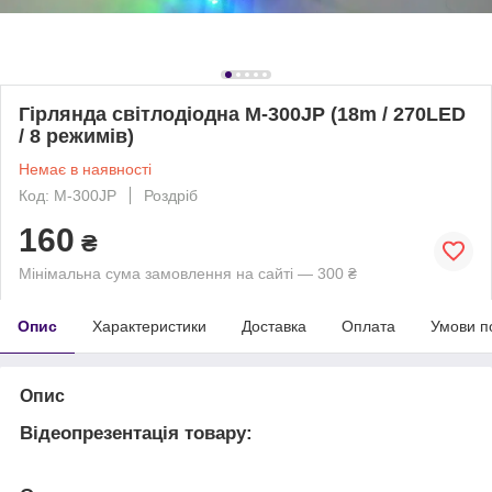
Гірлянда світлодіодна M-300JP (18m / 270LED
/ 8 режимів)
Немає в наявності
Код: M-300JP
Роздріб
160
₴
Мінімальна сума замовлення на сайті — 300 ₴
Опис
Характеристики
Доставка
Оплата
Умови п
Опис
Відеопрезентація товару
: