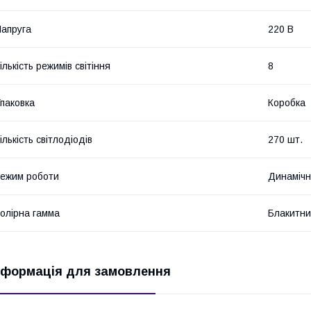
апруга
220 В
ількість режимів світіння
8
паковка
Коробка
ількість світлодіодів
270 шт.
ежим роботи
Динаміч
олірна гамма
Блакитни
нформація для замовлення