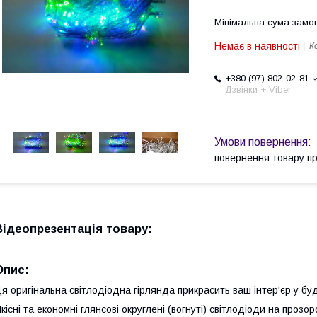
Мінімальна сума замов
Немає в наявності
К
+380 (97) 802-02-81
Дзвінки + Viber
повернення товару п
Відеопрезентація товару
:
Опис
:
я оригінальна світлодіодна гірлянда прикрасить ваш інтер'єр у буд
кісні та економні глянсові округлені (вогнуті) світлодіоди на прозор