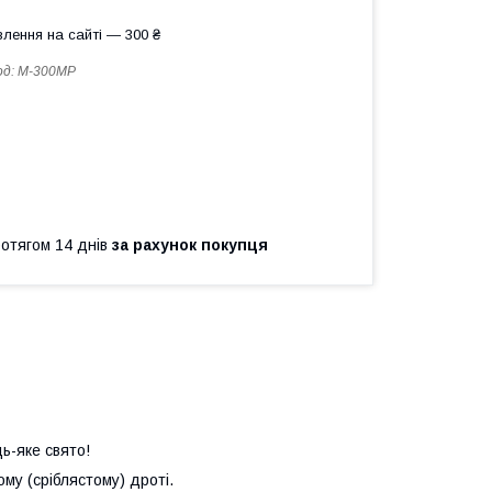
лення на сайті — 300 ₴
од:
M-300MP
ротягом 14 днів
за рахунок покупця
ь-яке свято!
ому (сріблястому) дроті.