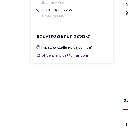
Дзвінки + Viber
М
+380 (50) 135-51-57
Тільки дзвінки
https://www.allen-plus.com.ua/
office.allenplus@gmail.com
Х