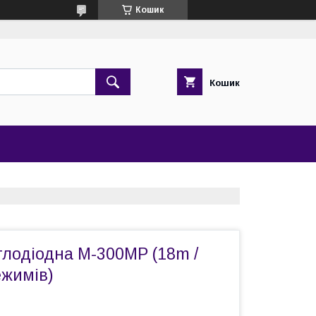
Кошик
Кошик
тлодіодна M-300MP (18m /
ежимів)