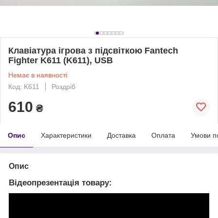
Клавіатура ігрова з підсвіткою Fantech
Fighter K611 (K611), USB
Немає в наявності
Код: K611
Роздріб
610
₴
Опис
Характеристики
Доставка
Оплата
Умови п
Опис
Відеопрезентація товару: