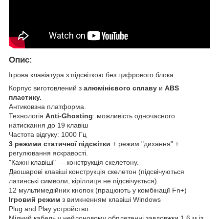
Опис:
Ігрова клавіатура з підсвіткою без цифрового блока.
Корпус виготовлений з
алюмінієвого сплаву
и
ABS
пластику.
Антиковзна платформа.
Технологія
Anti-Ghosting
: можливість одночасного
натискання до 19 клавіш
Частота відгуку: 1000 Гц
3 режими статичної підсвітки
+ режим "дихання" +
регулювання яскравості.
"Кажні клавіші" — конструкція скелетону.
Двошарові клавіші конструкція скелетон (підсвічуються
латинські символи, кіріллиця не підсвічується).
12 мультимедійних кнопок (працюють у комбінації Fn+)
Ігровий режим
з вимкненням клавіші Windows
Plug and Play устройство.
Мідний кабель у нейлоновому обплетенні завдовжки 1.6 м із