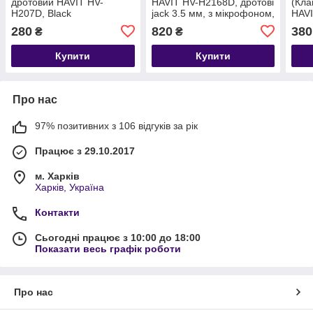
дротовий HAVIT HV-
HAVIT HV-H2168D, дротові
(Кла
H207D, Black
jack 3.5 мм, з мікрофоном,
HAV
чорні
280
820
380
₴
₴
Купити
Купити
Про нас
97% позитивних з 106 відгуків за рік
Працює з 29.10.2017
м. Харків
Харків, Україна
Контакти
Сьогодні працює з 10:00 до 18:00
Показати весь графік роботи
Про нас