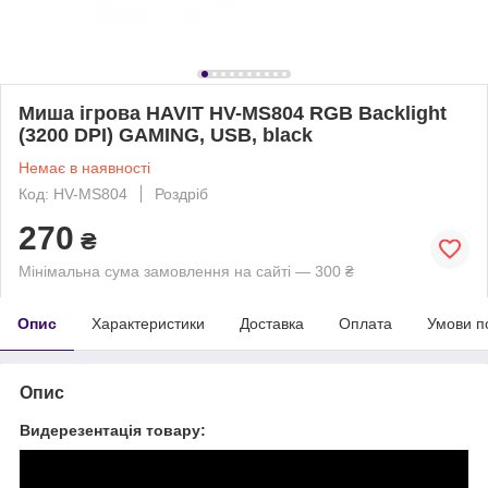
Миша ігрова HAVIT HV-MS804 RGB Backlight
(3200 DPI) GAMING, USB, black
Немає в наявності
Код: HV-MS804
Роздріб
270
₴
Мінімальна сума замовлення на сайті — 300 ₴
Опис
Характеристики
Доставка
Оплата
Умови п
Опис
Видерезентація товару: