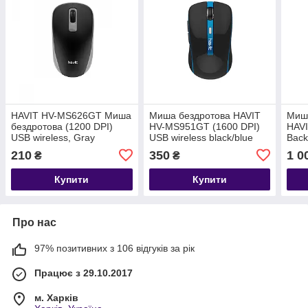
HAVIT HV-MS626GT Миша
Миша бездротова HAVIT
Миша
бездротова (1200 DPI)
HV-MS951GT (1600 DPI)
HAV
USB wireless, Gray
USB wireless black/blue
Back
GAMI
210
350
1 0
₴
₴
Купити
Купити
Про нас
97% позитивних з 106 відгуків за рік
Працює з 29.10.2017
м. Харків