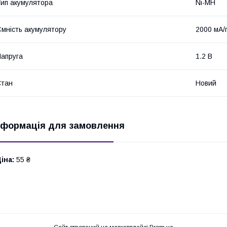
ип акумулятора
Ni-MH
мність акумулятору
2000 мА/
апруга
1.2 В
Стан
Новий
нформація для замовлення
іна:
55 ₴