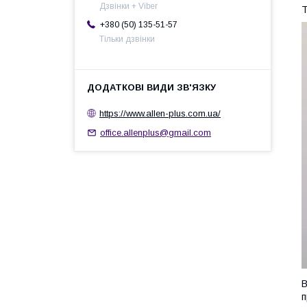
Дзвінки + Viber
Т
+380 (50) 135-51-57
Тільки дзвінки
https://www.allen-plus.com.ua/
office.allenplus@gmail.com
В
п