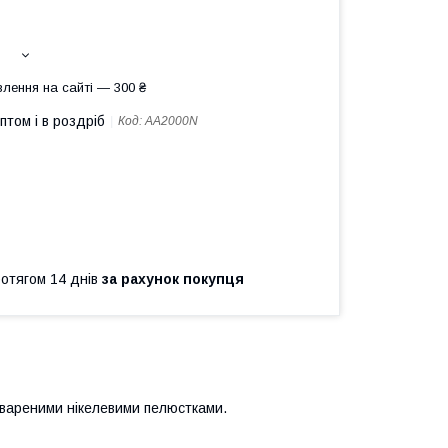
лення на сайті — 300 ₴
птом і в роздріб
Код:
AA2000N
ротягом 14 днів
за рахунок покупця
ивареними нікелевими пелюстками.