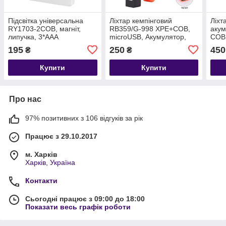
Підсвітка універсальна
Ліхтар кемпінговий
Ліхт
RY1703-2COB, магніт,
RB359/G-998 XPE+COB,
аку
липучка, 3*AAA
microUSB, Акумулятор,
COB 
Магніт, Крюк
(5 р
195
250
450
₴
₴
micr
Купити
Купити
Про нас
97% позитивних з 106 відгуків за рік
Працює з 29.10.2017
м. Харків
Харків, Україна
Контакти
Сьогодні працює з 09:00 до 18:00
Показати весь графік роботи