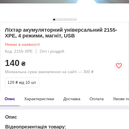
Ліхтар акумуляторний універсальний 2155-
XPE, 4 режими, магніт, USB
Немає в наявності
Код: 2155-XPE
Опт і роздріб
140
₴
Мінімальна сума замовлення на сайті — 300 ₴
120 ₴
від 10 шт.
Опис
Характеристики
Доставка
Оплата
Умови п
Опис
Відеопрезентація товару: