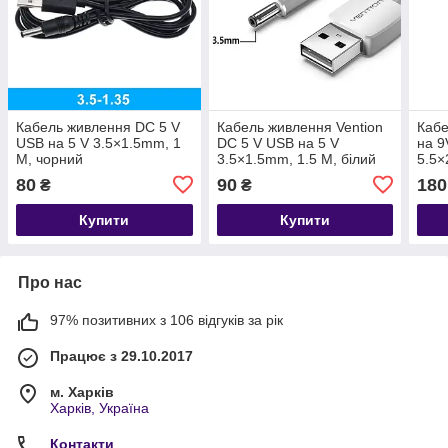
Кабель живлення DC 5 V
Кабель живлення Vention
Кабе
USB на 5 V 3.5×1.5mm, 1
DC 5 V USB на 5 V
на 9
М, чорний
3.5×1.5mm, 1.5 М, білий
5.5×
м
80
90
180
₴
₴
Купити
Купити
Про нас
97% позитивних з 106 відгуків за рік
Працює з 29.10.2017
м. Харків
Харків, Україна
Контакти