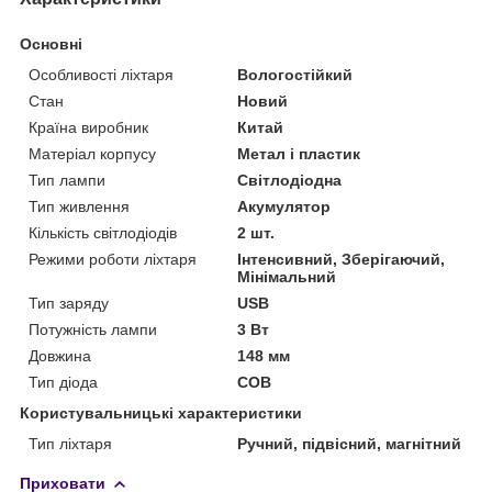
Основні
Особливості ліхтаря
Вологостійкий
Стан
Новий
Країна виробник
Китай
Матеріал корпусу
Метал і пластик
Тип лампи
Світлодіодна
Тип живлення
Акумулятор
Кількість світлодіодів
2 шт.
Режими роботи ліхтаря
Інтенсивний, Зберігаючий,
Мінімальний
Тип заряду
USB
Потужність лампи
3 Вт
Довжина
148 мм
Тип діода
COB
Користувальницькі характеристики
Тип ліхтаря
Ручний, підвісний, магнітний
Приховати