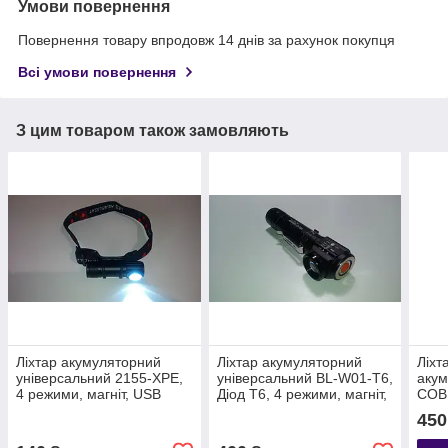
Умови повернення
Повернення товару впродовж 14 днів за рахунок покупця
Всі умови повернення
З цим товаром також замовляють
Ліхтар акумуляторний
Ліхтар акумуляторний
Ліхт
універсальний 2155-XPE,
універсальний BL-W01-T6,
аку
4 режими, магніт, USB
Діод T6, 4 режими, магніт,
COB 
USB
(5 р
450
micr