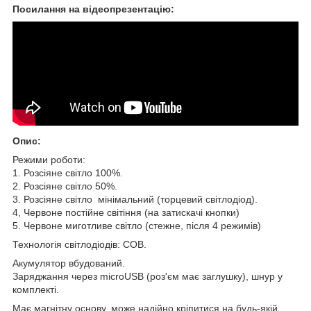
Посилання на відеопрезентацію:
Опис:
Режими роботи:
1. Розсіяне світло 100%.
2. Розсіяне світло 50%.
3. Розсіяне світло мінімальний (торцевий світлодіод).
4, Червоне постійне світіння (на затискачі кнопки)
5. Червоне миготливе світло (стежне, після 4 режимів)
Технологія світлодіодів: COB.
Акумулятор вбудований.
Заряджання через microUSB (роз'єм має заглушку), шнур у
комплекті.
Має магнітну основу, може надійно кріпитися на будь-якій