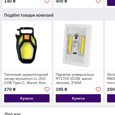
140
400
₴
₴
Подібні товари компанії
Тактичний акумуляторний
Підсвітка універсальна
Ліхт
ліхтар-мультитул LL-203-
RY1703-2COB, магніт,
RB3
COB Type-C, Магніт, Біти
липучка, 3*AAA
micr
Магн
270
195
250
₴
₴
Купити
Купити
Про нас