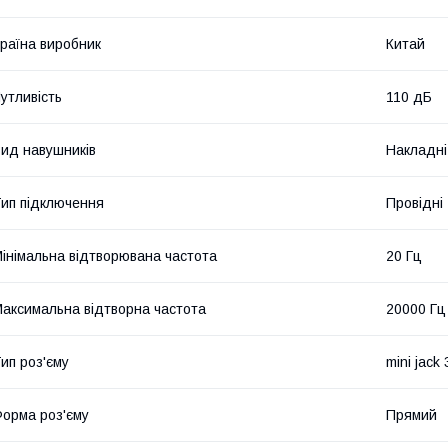
раїна виробник
Китай
утливість
110 дБ
ид навушників
Накладні
ип підключення
Провідні
інімальна відтворювана частота
20 Гц
аксимальна відтворна частота
20000 Гц
ип роз'єму
mini jack
орма роз'єму
Прямий