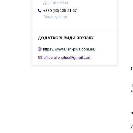
Дзвінки + Viber
+380 (50) 135-51-57
Тільки дзвінки
https://www.allen-plus.com.ua/
office.allenplus@gmail.com
д
М
Д
н
у