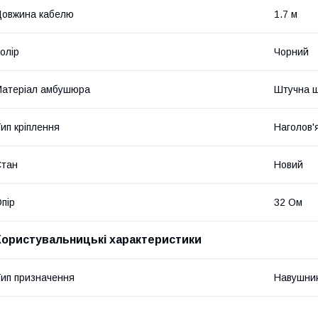
овжина кабелю
1.7 м
олір
Чорний
атеріал амбушюра
Штучна ш
ип кріплення
Наголов'
Стан
Новий
пір
32 Ом
Користувальницькі характеристики
ип призначення
Навушни