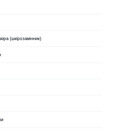
кіра (шкірозамінник)
я
ки