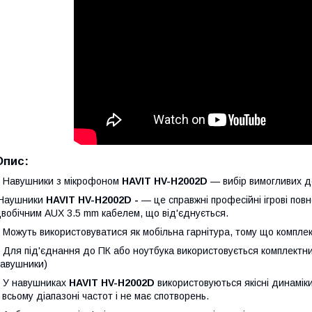
Опис:
Навушники з мікрофоном
HAVIT HV-H2002D
— вибір вимогливих до
Наушники
HAVIT HV-H2002D -
— це справжні професійні ігрові пов
вобічним AUX 3.5 mm кабелем, що від'єднується.
ожуть використовуватися як мобільна гарнітура, тому що комплект
ля під'єднання до ПК або ноутбука використовується комплектний 
авушники)
У навушниках
HAVIT HV-H2002D
використовуються якісні динамік
 всьому діапазоні частот і не має спотворень.