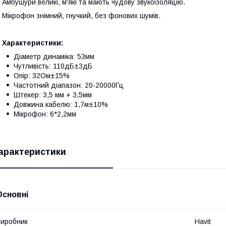
мбушури великі, м'які та мають чудову звукоізоляцію.
ікрофон знімний, гнучкий, без фонових шумів.
Характеристики:
Діаметр динаміка: 53мм
Чутливість: 110дБ±3дБ
Опір: 32Ом±15%
Частотний діапазон: 20-20000Гц
Штекер: 3,5 мм + 3,5мм
Довжина кабелю: 1,7м±10%
Мікрофон: 6*2,2мм
арактеристики
Основні
иробник
Havit