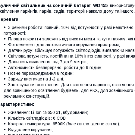
Вуличний світильник на сонячній батареї WD455
використовує
світлення паркінгів, парків, садів, території навколо дому та іншого.
Переваги:
3 режими роботи: повний, 10% від потужності у разі неактивної
потужності;
Площа покриття залежить від висоти місця та кута нахилу, які
Фотоелемент для автоматичного керування пристроєм;
Датчик руху: збільшує потужність світлодіодів, виявляючи ная
Світлова потужність, постійна на 10% інтенсивності, у разі ви
Дальність виявлення: від 7 до 9 метрів;
Автономність безперервної роботи до 6 годин;
Повне перезаряджання 8 годин;
Заряду вистачає на 1-2 дні;
Застосування освітлення: Для освітлення паркінгів, освітлення
для зовнішнього освітлення будівель, для РКХ, для зовнішнього 
рекламних конструкцій.
Характеристики:
Живлення: Li-Ion 18650 x1, вбудований;
Кількість світлодіодів: 6 COB
Колірна температура: 6500K (біле світло, денне світло);
Віддалене керування;