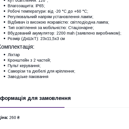
Кут освітлення: 120°;
Влагозащита: IP65;
Робочі температури: від -20 °C до +60 °C;
Регулювальний напрям установлення лампи;
Відбивач із високою яскравістю: світлодіодна лампа;
Тип освітлення за мобільністю: Стаціонарне;
Вбудований акумулятор: 2200 mah (заявлено виробником);
Розмір (ДхШхТ): 23х11,5х3 см
Комплектація:
Ліхтар
Кронштейн з 2 частей;
Пульт керування;
Саморізи та дюбелі для кріплення;
Заводське паковання
нформація для замовлення
іна:
260 ₴