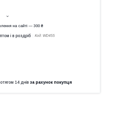
лення на сайті — 300 ₴
птом і в роздріб
Код:
WD455
ротягом 14 днів
за рахунок покупця