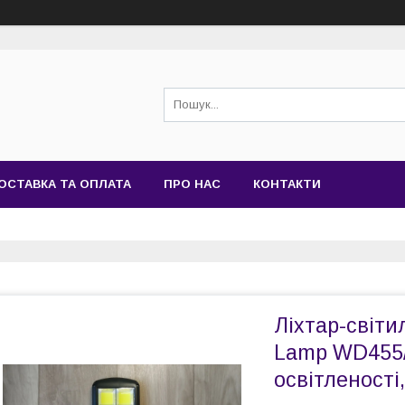
ОСТАВКА ТА ОПЛАТА
ПРО НАС
КОНТАКТИ
Ліхтар-світил
Lamp WD455/J
освітленості,