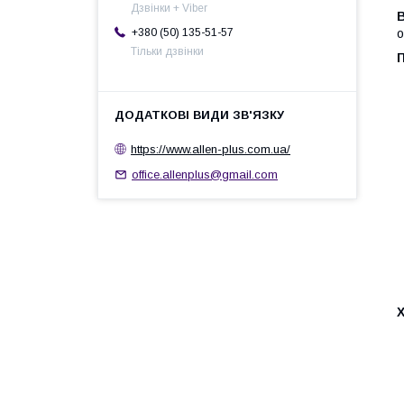
Дзвінки + Viber
+380 (50) 135-51-57
о
Тільки дзвінки
https://www.allen-plus.com.ua/
office.allenplus@gmail.com