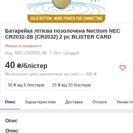
Батарейка літієва позолочена Nectium NEC
CR2032-2B (CR2032) 2 pc BLISTER CARD
Немає в наявності
Код: NEC-CR2032-2B
Опт і роздріб
40
₴/блістер
Мінімальна сума замовлення на сайті — 300 ₴
30 ₴
від 5 блістерів
25 ₴
від 20 блістерів
Опис
Характеристики
Доставка
Оплата
Умови п
Опис
Опис: