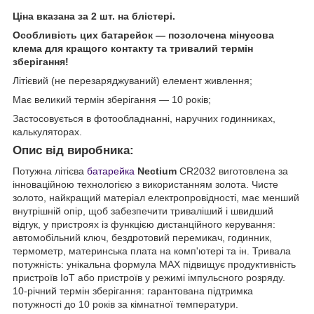
Ціна вказана за 2 шт. на блістері.
Особливість цих батарейок — позолочена мінусова
клема для кращого контакту та тривалий термін
зберігання!
Літієвий (не перезаряджуваний) елемент живлення;
Має великий термін зберігання — 10 років;
Застосовується в фотообладнанні, наручних годинниках,
калькуляторах.
Опис від виробника:
Потужна літієва
батарейка
Nectium
CR2032 виготовлена за
інноваційною технологією з використанням золота. Чисте
золото, найкращий матеріал електропровідності, має менший
внутрішній опір, щоб забезпечити триваліший і швидший
відгук, у пристроях із функцією дистанційного керування:
автомобільний ключ, бездротовий перемикач, годинник,
термометр, материнська плата на комп'ютері та ін. Тривала
потужність: унікальна формула MAX підвищує продуктивність
пристроїв IoT або пристроїв у режимі імпульсного розряду.
10-річний термін зберігання: гарантована підтримка
потужності до 10 років за кімнатної температури.