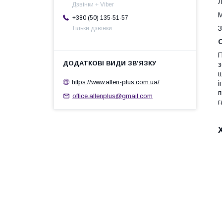
Л
Дзвінки + Viber
М
+380 (50) 135-51-57
З
Тільки дзвінки
О
з
ш
https://www.allen-plus.com.ua/
і
п
office.allenplus@gmail.com
г