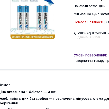
Показати оптові ціни
Мінімальна сума замов
Немає в наявності
О
+380 (97) 802-02-81
Дзвінки + Viber
повернення товару п
Опис:
іна вказана за 1 блістер — 4 шт.
Особливість цих батарейок — позолочена мінусова клема дл
берігання!