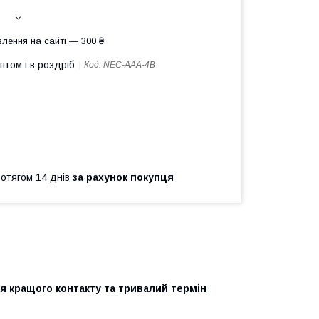
лення на сайті — 300 ₴
птом і в роздріб
Код:
NEC-AAA-4B
ротягом 14 днів
за рахунок покупця
я кращого контакту та тривалий термін