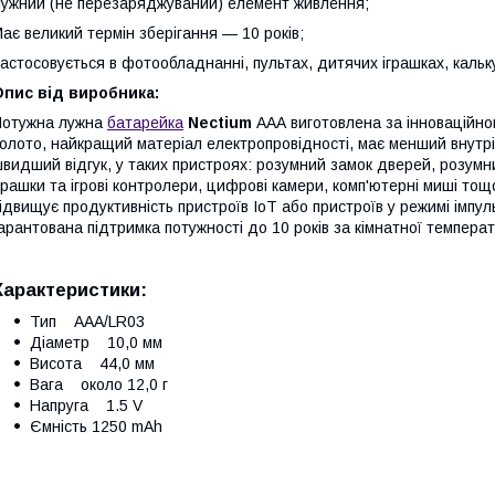
ужний (не перезаряджуваний) елемент живлення;
ає великий термін зберігання — 10 років;
астосовується в фотообладнанні, пультах, дитячих іграшках, кальк
пис від виробника:
Потужна лужна
батарейка
Nectium
ААА виготовлена за інноваційно
олото, найкращий матеріал електропровідності, має менший внутрі
видший відгук, у таких пристроях: розумний замок дверей, розумн
грашки та ігрові контролери, цифрові камери, комп'ютерні миші то
ідвищує продуктивність пристроїв IoT або пристроїв у режимі імпул
арантована підтримка потужності до 10 років за кімнатної температ
Характеристики:
Тип ААА/LR03
Діаметр 10,0 мм
Висота 44,0 мм
Вага около 12,0 г
Напруга 1.5 V
Ємність 1250 mAh