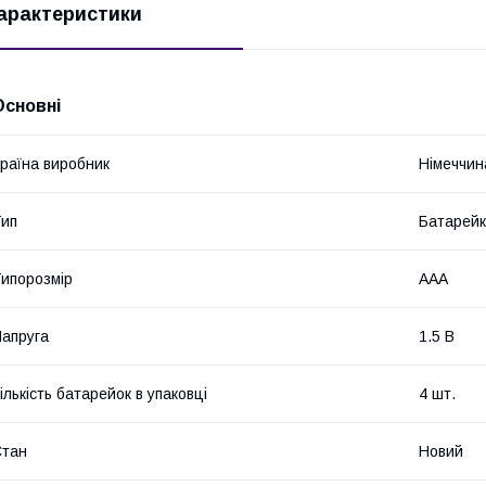
арактеристики
Основні
раїна виробник
Німеччин
ип
Батарей
ипорозмір
AAA
апруга
1.5 В
ількість батарейок в упаковці
4 шт.
Стан
Новий