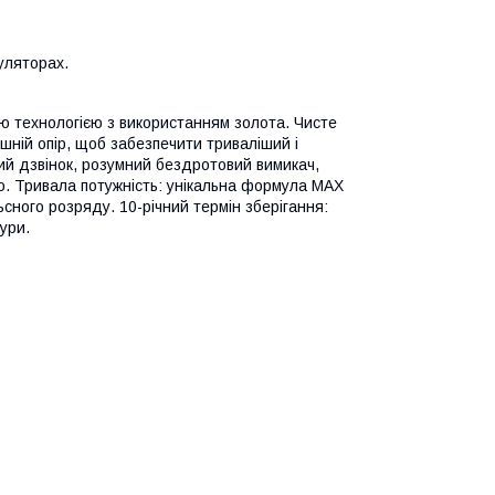
уляторах.
ю технологією з використанням золота. Чисте
шній опір, щоб забезпечити триваліший і
ий дзвінок, розумний бездротовий вимикач,
що. Тривала потужність: унікальна формула MAX
ьсного розряду. 10-річний термін зберігання:
ури.