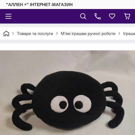
"АЛЛЕН +" ІНТЕРНЕТ-МАГАЗИН
Товари та послуги
М'які іграшки ручної роботи
Іграш