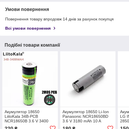
Умови повернення
Повернення товару впродовж 14 днів за рахунок покупця
Всі умови повернення
Подібні товари компанії
Акумулятор 18650
Акумулятор 18650 Li-Ion
Акум
LiitoKala 34B-PCB
Panasonic NCR18650BD
LG I
NCR18650B 3.6 V 3400
3.6 V 3180 mAh 10 A
2850
mAh 6 A із захистом
(технічний)
220
180
150
₴
₴