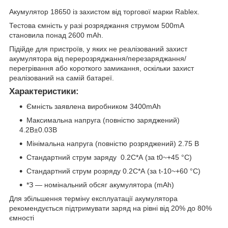
Акумулятор 18650 із захистом від торгової марки Rablex.
Тестова ємність у разі розряджання струмом 500mA
становила понад 2600 mAh.
Підійде для пристроїв, у яких не реалізований захист
акумулятора від перерозряджання/перезаряджання/
перегрівання або короткого замикання, оскільки захист
реалізований на самій батареї.
Характеристики:
Ємність заявлена виробником 3400mAh
Максимальна напруга (повністю заряджений)
4.2B±0.03В
Мінімальна напруга (повністю розряджений) 2.75 В
Стандартний струм заряду 0.2С*А (за t0~+45 °C)
Стандартний струм розряду 0.2С*А (за t-10~+60 °C)
*З — номінальний обсяг акумулятора (mAh)
Для збільшення терміну експлуатації акумулятора
рекомендується підтримувати заряд на рівні від 20% до 80%
ємності