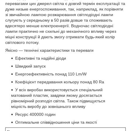
перевагами цих джерел світла є довгий термін експлуатації та
дуже низьке енергоспоживання, так, наприклад, як порівняти
зі звичайною лампою розжарювання світлодіодні лампи
слугують у середньому в 50 разів довше та споживають
вдесятеро менше електроенергії. Водночас світлодіодні
лампи практично не схильні до механічного впливу через
міцні конструкції й дають змогу отримати будь-який колір
світлового потоку.
Якісно — технічні характеристики та переваги
Ефективні та надійні діоди
Швидкий запуск
Енергоефективність понад 110 Lm/W
Коефіцієнт передавання кольору понад 80 Ra
У всіх виробах використовується спеціальний
матований пластик, завдяки якому досягається
рівномірний розподіл світла. Також підвищується
міцність виробу до зовнішнього впливу
Ресурс 400000 годин
Оптимальне співвідношення ціни та якості