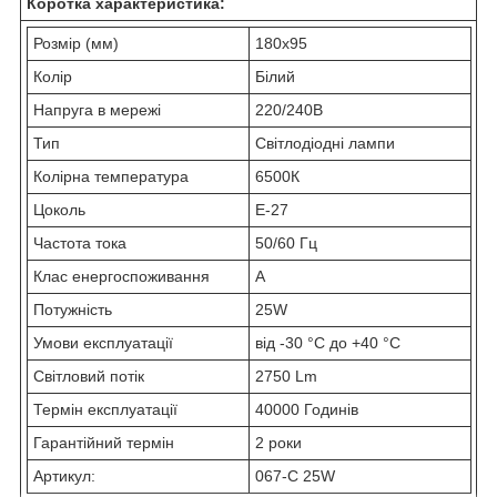
Коротка характеристика:
Розмір (мм)
180х95
Колір
Білий
Напруга в мережі
220/240В
Тип
Світлодіодні лампи
Колірна температура
6500К
Цоколь
Е-27
Частота тока
50/60 Гц
Клас енергоспоживання
А
Потужність
25W
Умови експлуатації
від -30 °C до +40 °C
Світловий потік
2750 Lm
Термін експлуатації
40000 Годинів
Гарантійний термін
2 роки
Артикул:
067-C 25W