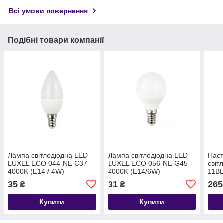
Всі умови повернення
Подібні товари компанії
Лампа світлодіодна LED
Лампа світлодіодна LED
Наст
LUXEL ECO 044-NE C37
LUXEL ECO 056-NE G45
світ
4000K (E14 / 4W)
4000K (E14/6W)
11BL
35
31
265
₴
₴
Купити
Купити