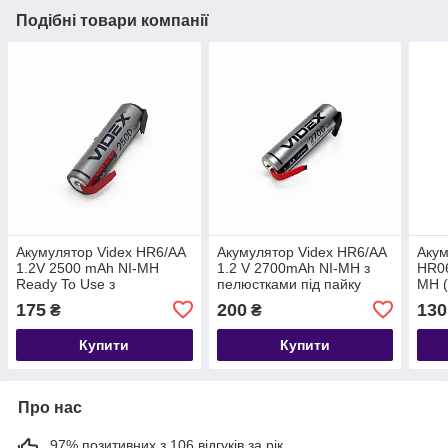
Подібні товари компанії
Акумулятор Videx HR6/AA
Акумулятор Videx HR6/AA
Акум
1.2V 2500 mAh NI-MH
1.2 V 2700mAh NI-MH з
HR06
Ready To Use з
пелюстками під пайку
MH (
пелюстками під паяння
175
200
130
₴
₴
Купити
Купити
Про нас
97% позитивних з 106 відгуків за рік