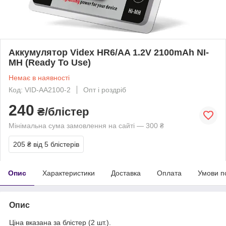
Аккумулятор Videx HR6/AA 1.2V 2100mAh NI-
MH (Ready To Use)
Немає в наявності
Код: VID-AA2100-2
Опт і роздріб
240
₴/блістер
Мінімальна сума замовлення на сайті — 300 ₴
205 ₴
від 5 блістерів
Опис
Характеристики
Доставка
Оплата
Умови п
Опис
Ціна вказана за блістер (2 шт.).