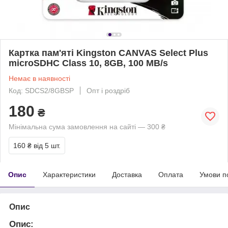
Картка пам'яті Kingston CANVAS Select Plus
microSDHC Class 10, 8GB, 100 MB/s
Немає в наявності
Код: SDCS2/8GBSP
Опт і роздріб
180
₴
Мінімальна сума замовлення на сайті — 300 ₴
160 ₴
від 5 шт.
Опис
Характеристики
Доставка
Оплата
Умови п
Опис
Опис
: