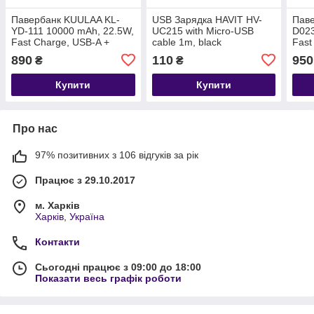
Павербанк KUULAA KL-
USB Зарядка HAVIT HV-
Паве
YD-111 10000 mAh, 22.5W,
UC215 with Micro-USB
D023
Fast Charge, USB-A +
cable 1m, black
Fast
USB-C, з LED-дисплеєм,
USB-
890
110
950
₴
₴
чорний
дисп
чор
Купити
Купити
Про нас
97% позитивних з 106 відгуків за рік
Працює з 29.10.2017
м. Харків
Харків, Україна
Контакти
Сьогодні працює з 09:00 до 18:00
Показати весь графік роботи