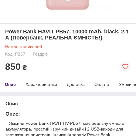
Power Bank HAVIT PB57, 10000 mAh, black, 2,1
А (Повербанк, РЕАЛЬНА ЄМНІСТЬ!)
Немає в наявності
Код: PB57
Роздріб
850
₴
Опис
Характеристики
Доставка
Оплата
Умови п
Опис
Опис:
Якісний Power Bank HAVIT HV-PB57, має реальну ємність
акумулятора, простий і зручний дизайн і 2 USB-виходи для
заряджання пристроїв. Індикація заряду Power Bank