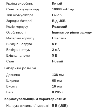
Країна виробник
Китай
Ємність акумулятору
10000 мА/год
Тип акумулятора
Li-Ion
Зарядка батареї
Від USB
Колір корпусу
Рожевий
Особливості
Індикатор рівня заряду
Матеріал корпусу
Пластик
Вихідна напруга
5 В
Вихідний струм
2 мА
Вхідна напруга
5 В
Стан
Новий
Габаритні розміри
Довжина
138 мм
Ширина
68 мм
Висота
16 мм
Вага
0.205 г
Користувальницькі характеристики
Напруга живильної мережі
5 В (USB)