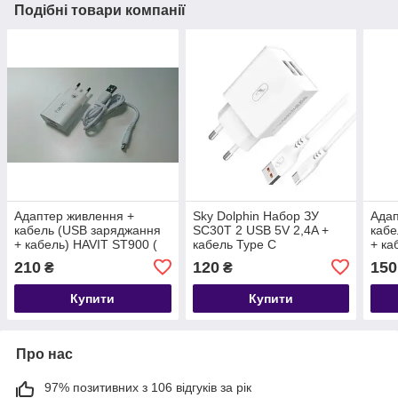
Подібні товари компанії
Адаптер живлення +
Sky Dolphin Набор ЗУ
Адап
кабель (USB заряджання
SC30T 2 USB 5V 2,4A +
кабе
+ кабель) HAVIT ST900 (
кабель Type C
+ ка
microUSB + 2 USB), 2.1 А,
Type
210
120
150
₴
₴
white
Купити
Купити
Про нас
97% позитивних з 106 відгуків за рік