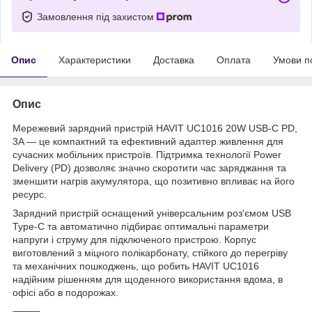
Замовлення під захистом
Опис
Характеристики
Доставка
Оплата
Умови п
Опис
Мережевий зарядний пристрій HAVIT UC1016 20W USB-C PD,
3A — це компактний та ефективний адаптер живлення для
сучасних мобільних пристроїв. Підтримка технології Power
Delivery (PD) дозволяє значно скоротити час заряджання та
зменшити нагрів акумулятора, що позитивно впливає на його
ресурс.
Зарядний пристрій оснащений універсальним розʼємом USB
Type-C та автоматично підбирає оптимальні параметри
напруги і струму для підключеного пристрою. Корпус
виготовлений з міцного полікарбонату, стійкого до перегріву
та механічних пошкоджень, що робить HAVIT UC1016
надійним рішенням для щоденного використання вдома, в
офісі або в подорожах.
⸻