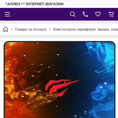
"АЛЛЕН +" ІНТЕРНЕТ-МАГАЗИН
Товари та послуги
Комп'ютерна периферія: мишки, клав