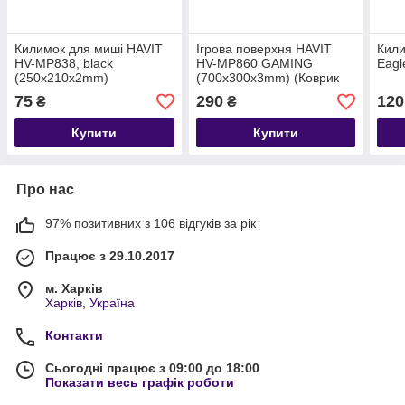
Килимок для миші HAVIT
Ігрова поверхня HAVIT
Кили
HV-MP838, black
HV-MP860 GAMING
Eagl
(250x210x2mm)
(700x300x3mm) (Коврик
для мишки ігровий)
75
290
120
₴
₴
Купити
Купити
Про нас
97% позитивних з 106 відгуків за рік
Працює з 29.10.2017
м. Харків
Харків, Україна
Контакти
Сьогодні працює з 09:00 до 18:00
Показати весь графік роботи