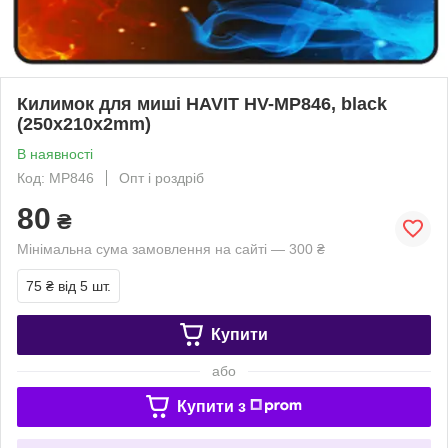
Килимок для миші HAVIT HV-MP846, black
(250x210x2mm)
В наявності
Код: MP846
Опт і роздріб
80
₴
Мінімальна сума замовлення на сайті — 300 ₴
75 ₴
від 5 шт.
Купити
або
Купити з