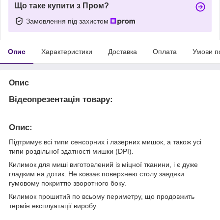
Що таке купити з Пром?
Замовлення під захистом
Опис
Характеристики
Доставка
Оплата
Умови п
Опис
Відеопрезентація товару:
Опис:
Підтримує всі типи сенсорних і лазерних мишок, а також усі
типи роздільної здатності мишки (DPI).
Килимок для миші виготовлений із міцної тканини, і є дуже
гладким на дотик. Не ковзає поверхнею столу завдяки
гумовому покриттю зворотного боку.
Килимок прошитий по всьому периметру, що продовжить
термін експлуатації виробу.