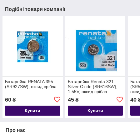
Подібні товари компанії
Батарейка RENATA 395
Батарейка Renata 321
Бат
(SR927SW), оксид срібла
Silver Oxide (SR616SW),
(SR5
1.55V, оксид срібла
окси
60
45
40
₴
₴
Купити
Купити
Про нас