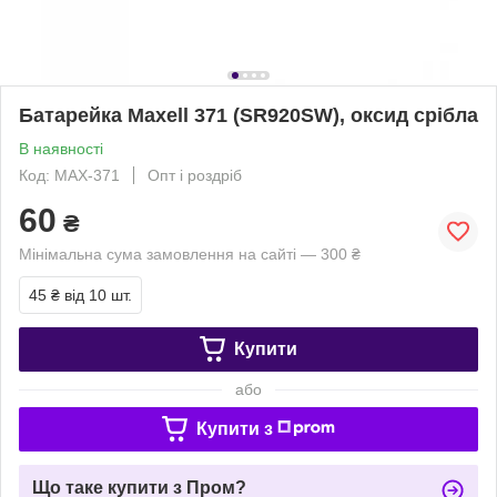
Батарейка Maxell 371 (SR920SW), оксид срібла
В наявності
Код: MAX-371
Опт і роздріб
60
₴
Мінімальна сума замовлення на сайті — 300 ₴
45 ₴
від 10 шт.
Купити
або
Купити з
Що таке купити з Пром?