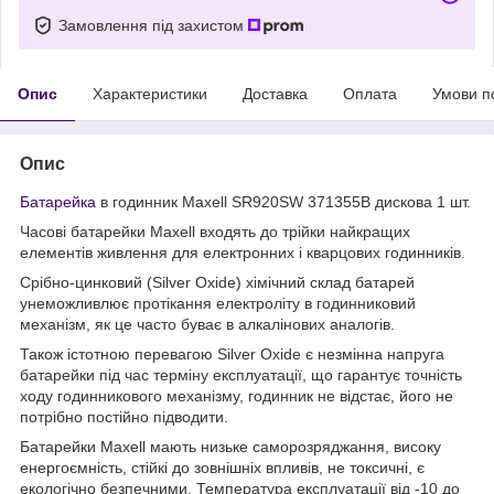
Замовлення під захистом
Опис
Характеристики
Доставка
Оплата
Умови п
Опис
Батарейка
в годинник Maxell SR920SW 371355В дискова 1 шт.
Часові батарейки Maxell входять до трійки найкращих
елементів живлення для електронних і кварцових годинників.
Срібно-цинковий (Silver Oxide) хімічний склад батарей
унеможливлює протікання електроліту в годинниковий
механізм, як це часто буває в алкалінових аналогів.
Також істотною перевагою Silver Oxide є незмінна напруга
батарейки під час терміну експлуатації, що гарантує точність
ходу годинникового механізму, годинник не відстає, його не
потрібно постійно підводити.
Батарейки Maxell мають низьке саморозряджання, високу
енергоємність, стійкі до зовнішніх впливів, не токсичні, є
екологічно безпечними. Температура експлуатації від -10 до