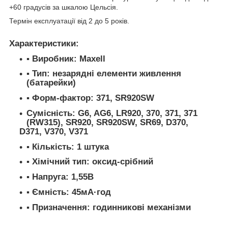
+60 градусів за шкалою Цельсія.
Термін експлуатації від 2 до 5 років.
Характеристики:
▪ Виробник: Maxell
▪ Тип: незарядні елементи живлення
(батарейки)
▪ Форм-фактор: 371, SR920SW
Сумісність: G6, AG6, LR920, 370, 371, 371
(RW315), SR920, SR920SW, SR69, D370,
D371, V370, V371
▪ Кількість: 1 штука
▪ Хімічний тип: оксид-срібний
▪ Напруга: 1,55В
▪ Ємність: 45мА·год
▪ Призначення: годинникові механізми