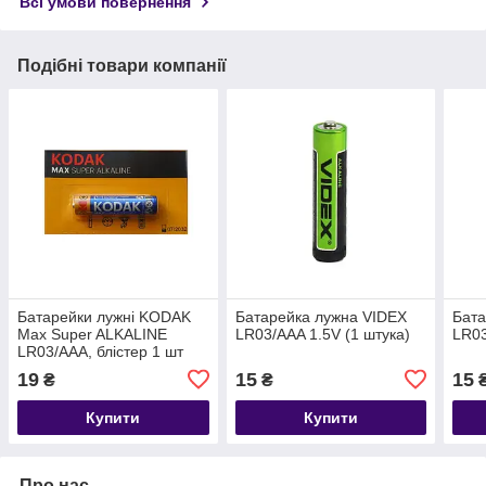
Всі умови повернення
Подібні товари компанії
Батарейки лужні KODAK
Батарейка лужна VIDEX
Бата
Max Super ALKALINE
LR03/AAA 1.5V (1 штука)
LR03
LR03/AAA, блістер 1 шт
19
15
15
₴
₴
Купити
Купити
Про нас