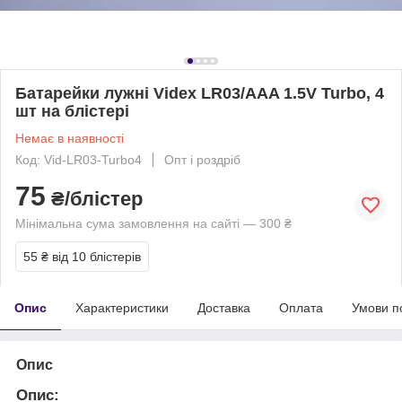
Батарейки лужні Videx LR03/AAA 1.5V Turbo, 4
шт на блістері
Немає в наявності
Код: Vid-LR03-Turbo4
Опт і роздріб
75
₴/блістер
Мінімальна сума замовлення на сайті — 300 ₴
55 ₴
від 10 блістерів
Опис
Характеристики
Доставка
Оплата
Умови п
Опис
Опис: