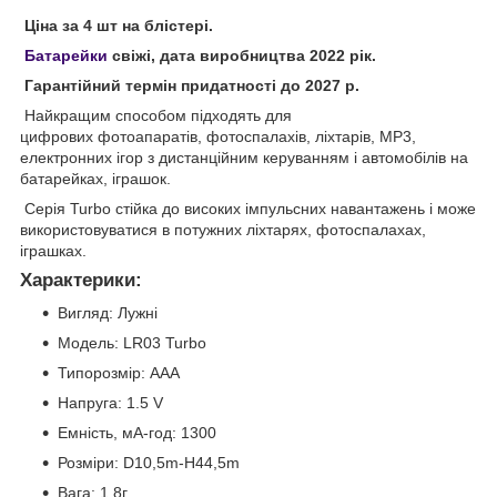
Ціна за 4 шт на блістері.
Батарейки
свіжі, дата виробництва 2022 рік.
Гарантійний термін придатності до 2027 р.
Найкращим способом підходять для
цифрових фотоапаратів, фотоспалахів, ліхтарів, MP3,
електронних ігор з дистанційним керуванням і автомобілів на
батарейках, іграшок.
Серія Turbo стійка до високих імпульсних навантажень і може
використовуватися в потужних ліхтарях, фотоспалахах,
іграшках.
Характерики:
Вигляд: Лужні
Модель: LR03 Turbo
Типорозмір: AAA
Напруга: 1.5 V
Емність, мА-год: 1300
Розміри: D10,5m-H44,5m
Вага: 1.8г