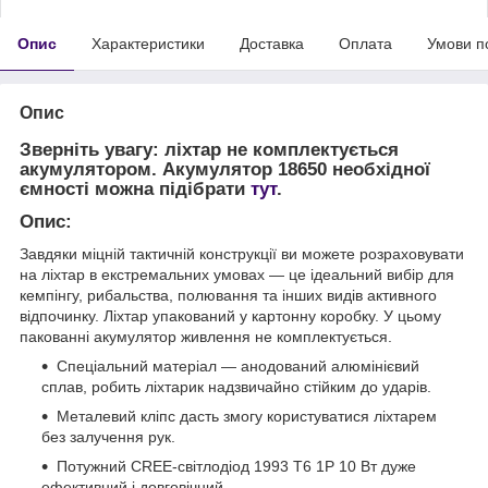
Опис
Характеристики
Доставка
Оплата
Умови п
Опис
Зверніть увагу: ліхтар не комплектується
акумулятором. Акумулятор 18650 необхідної
ємності можна підібрати
тут
.
Опис:
Завдяки міцній тактичній конструкції ви можете розраховувати
на ліхтар в екстремальних умовах — це ідеальний вибір для
кемпінгу, рибальства, полювання та інших видів активного
відпочинку. Ліхтар упакований у картонну коробку. У цьому
пакованні акумулятор живлення не комплектується.
Спеціальний матеріал — анодований алюмінієвий
сплав, робить ліхтарик надзвичайно стійким до ударів.
Металевий кліпс дасть змогу користуватися ліхтарем
без залучення рук.
Потужний CREE-світлодіод 1993 T6 1P 10 Вт дуже
ефективний і довговічний.