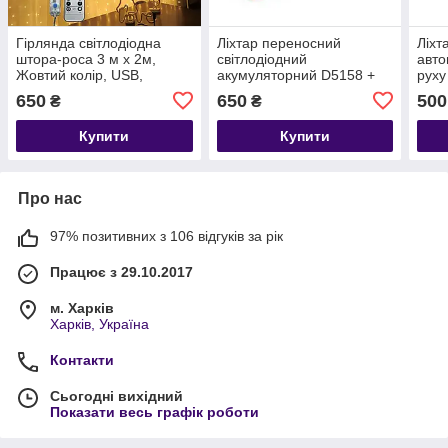
Гірлянда світлодіодна
Ліхтар переносний
Ліхт
штора-роса 3 м х 2м,
світлодіодний
авто
Жовтий колір, USB,
акумуляторний D5158 +
руху
режими, пульт
power bank + сол. панель
бата
650
650
500
₴
₴
2x1
Купити
Купити
Про нас
97% позитивних з 106 відгуків за рік
Працює з 29.10.2017
м. Харків
Харків, Україна
Контакти
Сьогодні вихідний
Показати весь графік роботи