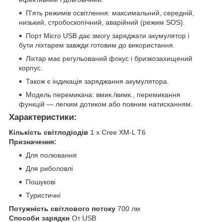
П'ять режимів освітлення: максимальний, середній,
низький, стробоскопічний, аварійний (режим SOS).
Порт Micro USB дає змогу заряджати акумулятор і
бути ліхтарем завжди готовим до використання.
Ліхтар має регульований фокус і бризкозахищений
корпус.
Також є індикація заряджання акумулятора.
Модель перемикача: вмик./вимк., перемикання
функцій — легким дотиком або повним натисканням.
Характеристики:
Кількість світлодіодів
1 х Cree XM-L T6
Призначення:
Для полювання
Для риболовлі
Пошукові
Туристичні
Потужність світлового потоку
700 лм
Cпособи зарядки
От USB