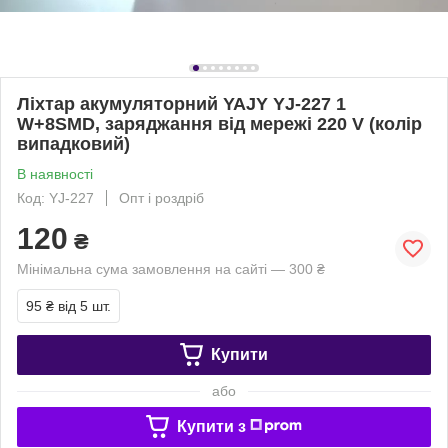
Ліхтар акумуляторний YAJY YJ-227 1
W+8SMD, заряджання від мережі 220 V (колір
випадковий)
В наявності
Код: YJ-227
Опт і роздріб
120
₴
Мінімальна сума замовлення на сайті — 300 ₴
95 ₴
від 5 шт.
Купити
або
Купити з