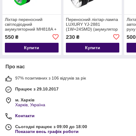
Ліхтар переносний
Переносний ліхтар-лампа
Ліхт
світлодіодний
LUXURY YJ-2881
авто
акумуляторний MH818A +
(1W+24SMD) (акумулятор
руху
power bank + сол. панель
+ сонячна батарея)
бата
550
230
500
₴
₴
(колір випадковий)
2x1
Купити
Купити
Про нас
97% позитивних з 106 відгуків за рік
Працює з 29.10.2017
м. Харків
Харків, Україна
Контакти
Сьогодні працює з 09:00 до 18:00
Показати весь графік роботи