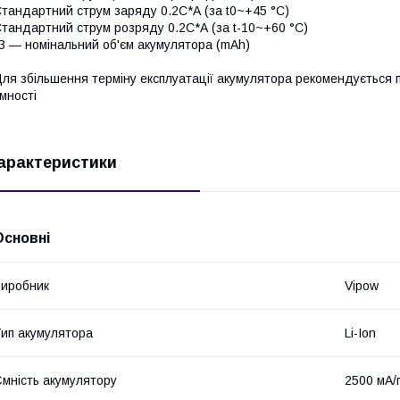
тандартний струм заряду 0.2С*А (за t0~+45 °C)
тандартний струм розряду 0.2С*А (за t-10~+60 °C)
З — номінальний об'єм акумулятора (mAh)
ля збільшення терміну експлуатації акумулятора рекомендується 
мності
арактеристики
Основні
иробник
Vipow
ип акумулятора
Li-Ion
мність акумулятору
2500 мА/