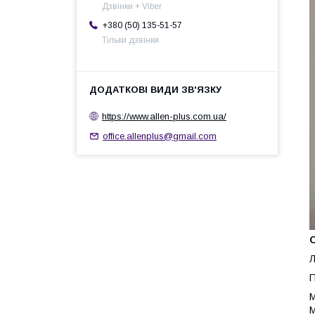
Дзвінки + Viber
+380 (50) 135-51-57
Тільки дзвінки
https://www.allen-plus.com.ua/
office.allenplus@gmail.com
Л
П
М
М