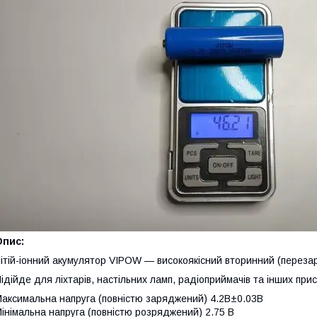
Опис:
ітій-іонний акумулятор VIPOW — високоякісний вторинний (перез
ідійде для ліхтарів, настільних ламп, радіоприймачів та інших при
аксимальна напруга (повністю заряджений) 4.2B±0.03В
інімальна напруга (повністю розряджений) 2.75 В