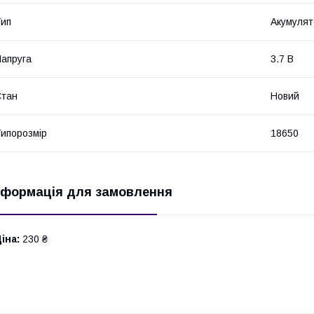
ип
Акумулят
апруга
3.7 В
Стан
Новий
ипорозмір
18650
нформація для замовлення
іна:
230 ₴