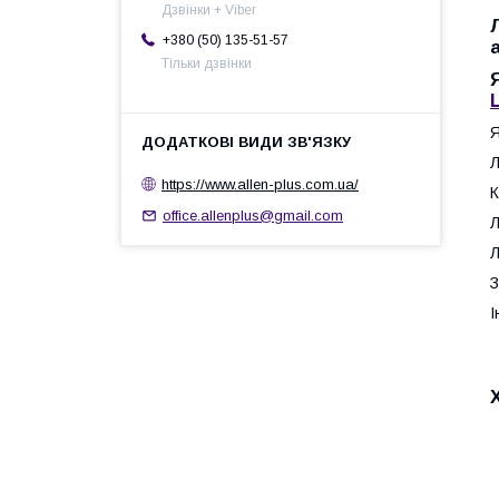
Дзвінки + Viber
+380 (50) 135-51-57
Тільки дзвінки
Я
Л
https://www.allen-plus.com.ua/
К
office.allenplus@gmail.com
Л
Л
З
І