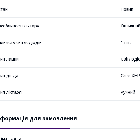
Стан
Новий
собливості ліхтаря
Оптичний
ількість світлодіодів
1 шт.
ип лампи
Світлоді
ип діода
Cree XHP
ип ліхтаря
Ручний
нформація для замовлення
іна:
700 ₴