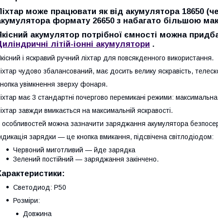
Ліхтар може працювати як від акумулятора 18650 (че
акумулятора формату 26650 з набагато більшою ма
Якісний акумулятор потрібної ємності можна придба
Циліндричні літій-іонні акумулятори
.
кісний і яскравий ручний ліхтар для повсякденного використання.
іхтар чудово збалансований, має досить велику яскравість, телеск
нопка увімкнення зверху фонаря.
іхтар має 3 стандартні почергово перемикані режими: максимальна я
іхтар завжди вмикається на максимальній яскравості.
 особливостей можна зазначити заряджання акумулятора безпосер
ндикація зарядки — це кнопка вмикання, підсвічена світлодіодом:
Червоний миготливий — йде зарядка
Зелений постійний — заряджання закінчено.
Характеристики:
Светодиод: P50
Розміри:
Довжина