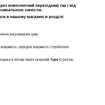
рез комплектний перехідник) так і від
ксимальною ємністю.
ти в нашому магазині в розділі
опічне регулювання зуму.
скравість, середня яскравість і стробоскоп.
едньо в ліхтарі через сучасний
Type C
роз'єм.