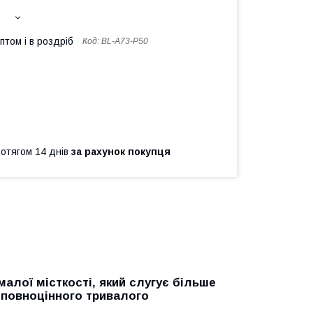
птом і в роздріб
Код:
BL-A73-P50
ротягом 14 днів
за рахунок покупця
алої місткості, який слугує більше
о повноцінного тривалого