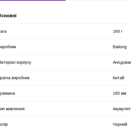
Основні
ага
160 г
иробник
Bailong
атеріал корпусу
Анодован
раїна виробник
Китай
Довжина
165 мм
ип живлення
Акумулят
олір
Чорний