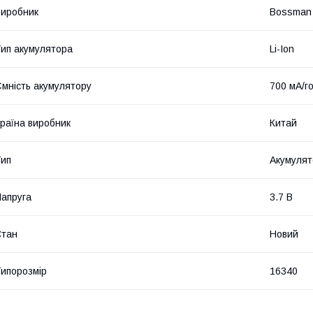
иробник
Bossman
ип акумулятора
Li-Ion
мність акумулятору
700 мА/г
раїна виробник
Китай
ип
Акумулят
апруга
3.7 В
Стан
Новий
ипорозмір
16340