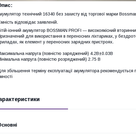
Опис:
кумулятор технічний 16340 без захисту від торгової марки Bossma
мність відповідає заявленій.
ітій-іонний акумулятор BOSSMAN PROFI — високоякісний вторинн
ризначений для використання в переносних ліхтариках, у бездрот
риладах, як елемент у переносних зарядних пристроях.
аксимальна напруга (повністю заряджений) 4.2B±0.03В
інімальна напруга (повністю розряджений) 2.75 В
ля збільшення терміну експлуатації акумулятора рекомендується 
мності
арактеристики
Основні