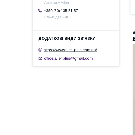
Дзвінки + Viber
+380 (50) 135-51-57
Тільки дзвінки
А
Є
https://www.allen-plus.com.ua/
office.allenplus@gmail.com