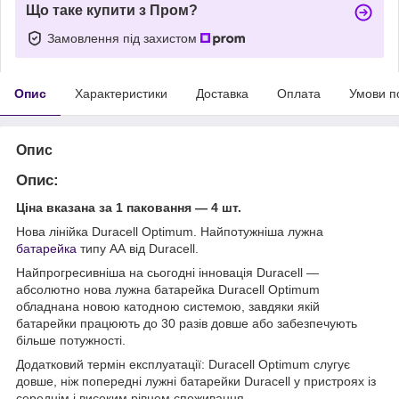
Що таке купити з Пром?
Замовлення під захистом
Опис
Характеристики
Доставка
Оплата
Умови п
Опис
Опис:
Ціна вказана за 1 паковання — 4 шт.
Нова лінійка Duracell Optimum. Найпотужніша лужна
батарейка
типу АА від Duracell.
Найпрогресивніша на сьогодні інновація Duracell —
абсолютно нова лужна батарейка Duracell Optimum
обладнана новою катодною системою, завдяки якій
батарейки працюють до 30 разів довше або забезпечують
більше потужності.
Додатковий термін експлуатації: Duracell Optimum слугує
довше, ніж попередні лужні батарейки Duracell у пристроях із
середнім і високим рівнем споживання.