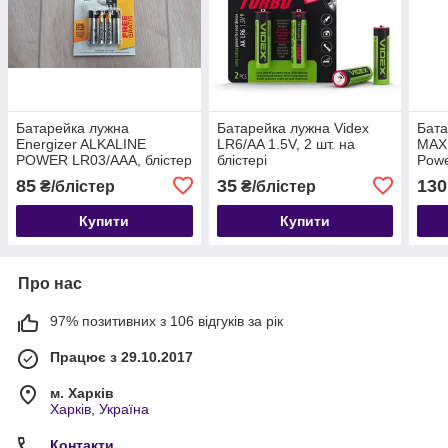
Батарейка лужна
Батарейка лужна Videx
Бата
Energizer ALKALINE
LR6/AA 1.5V, 2 шт. на
MAX 
POWER LR03/AAA, блістер
блістері
Powe
4 шт.
4 шт
85
35
130
₴/блістер
₴/блістер
Купити
Купити
Про нас
97% позитивних з 106 відгуків за рік
Працює з 29.10.2017
м. Харків
Харків, Україна
Контакти