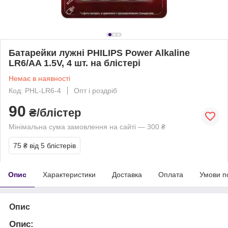
Батарейки лужні PHILIPS Power Alkaline
LR6/AA 1.5V, 4 шт. на блістері
Немає в наявності
Код: PHL-LR6-4
Опт і роздріб
90
₴/блістер
Мінімальна сума замовлення на сайті — 300 ₴
75 ₴
від 5 блістерів
Опис
Характеристики
Доставка
Оплата
Умови п
Опис
Опис: