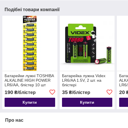
Подібні товари компанії
Батарейки лужні TOSHIBA
Батарейка лужна Videx
Бата
ALKALINE HIGH POWER
LR6/AA 1.5V, 2 шт. на
ALK
LR6/AA, блістер 10 шт
блістері
LR6/
190
35
20
₴/блістер
₴/блістер
Купити
Купити
Про нас