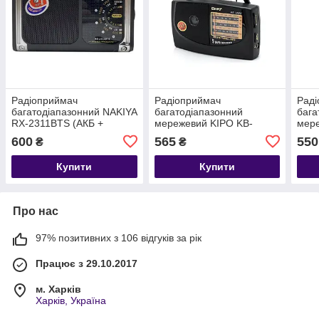
Радіоприймач
Радіоприймач
Рад
багатодіапазонний NAKIYA
багатодіапазонний
бага
RX-2311BTS (АКБ +
мережевий KIPO KB-
мер
сонячна панель +
308AC, FM/AM/SW(1-2),
606A
600
565
550
₴
₴
bluetooth
220 V, 2хD (3V)
220 
Купити
Купити
Про нас
97% позитивних з 106 відгуків за рік
Працює з 29.10.2017
м. Харків
Харків, Україна