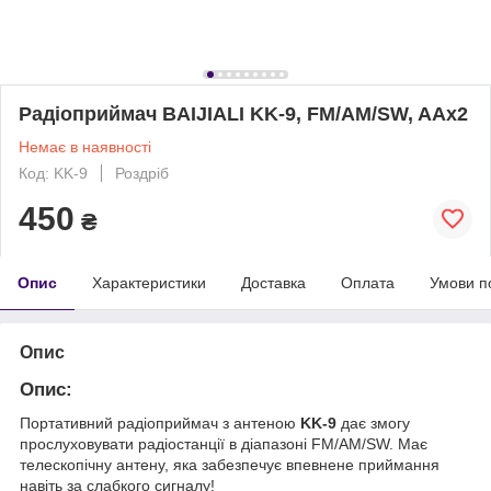
Радіоприймач BAIJIALI KK-9, FM/AM/SW, AAx2
Немає в наявності
Код: KK-9
Роздріб
450
₴
Опис
Характеристики
Доставка
Оплата
Умови п
Опис
Опис:
Портативний радіоприймач з антеною
KK-9
дає змогу
прослуховувати радіостанції в діапазоні FM/AM/SW. Має
телескопічну антену, яка забезпечує впевнене приймання
навіть за слабкого сигналу!