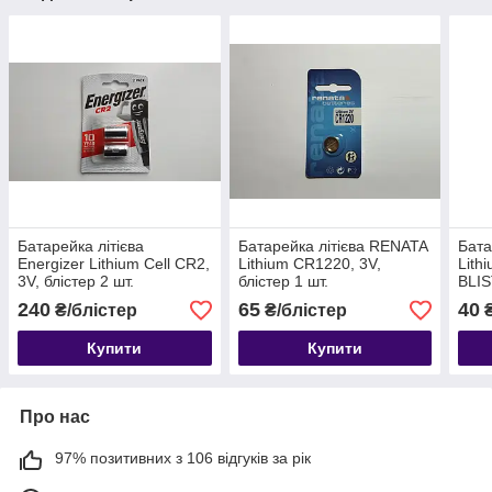
Батарейка літієва
Батарейка літієва RENATA
Бата
Energizer Lithium Cell CR2,
Lithium CR1220, 3V,
Lith
3V, блістер 2 шт.
блістер 1 шт.
BLI
240
65
40
₴/блістер
₴/блістер
Купити
Купити
Про нас
97% позитивних з 106 відгуків за рік