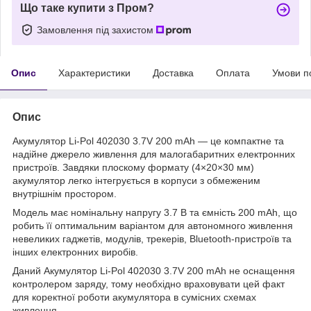
Що таке купити з Пром?
Замовлення під захистом
Опис
Характеристики
Доставка
Оплата
Умови п
Опис
Акумулятор Li-Pol 402030 3.7V 200 mAh — це компактне та
надійне джерело живлення для малогабаритних електронних
пристроїв. Завдяки плоскому формату (4×20×30 мм)
акумулятор легко інтегрується в корпуси з обмеженим
внутрішнім простором.
Модель має номінальну напругу 3.7 В та ємність 200 mAh, що
робить її оптимальним варіантом для автономного живлення
невеликих гаджетів, модулів, трекерів, Bluetooth-пристроїв та
інших електронних виробів.
Даний Акумулятор Li-Pol 402030 3.7V 200 mAh не оснащення
контролером заряду, тому необхідно враховувати цей факт
для коректної роботи акумулятора в сумісних схемах
живлення.