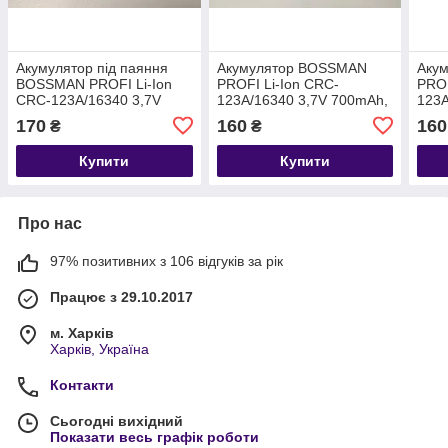
Акумулятор під паяння
Акумулятор BOSSMAN
Аку
BOSSMAN PROFI Li-Ion
PROFI Li-Ion CRC-
PROF
CRC-123A/16340 3,7V
123A/16340 3,7V 700mAh,
123A
700mAh
технічний
опук
170
160
160
₴
₴
Купити
Купити
Про нас
97% позитивних з 106 відгуків за рік
Працює з 29.10.2017
м. Харків
Харків, Україна
Контакти
Сьогодні вихідний
Показати весь графік роботи