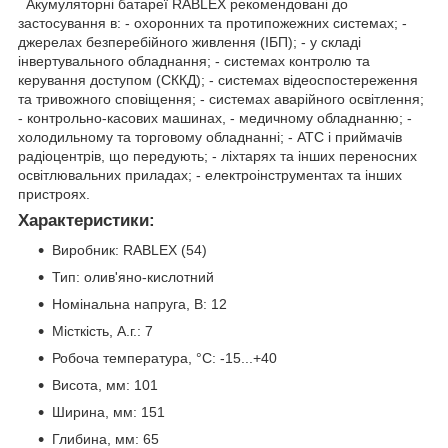
Акумуляторні батареї RABLEX рекомендовані до
застосування в: - охоронних та протипожежних системах; -
джерелах безперебійного живлення (ІБП); - у складі
інвертувального обладнання; - системах контролю та
керування доступом (СККД); - системах відеоспостереження
та тривожного сповіщення; - системах аварійного освітлення;
- контрольно-касових машинах, - медичному обладнанню; -
холодильному та торговому обладнанні; - АТС і приймачів
радіоцентрів, що передують; - ліхтарях та інших переносних
освітлювальних приладах; - електроінструментах та інших
пристроях.
Характеристики:
Виробник: RABLEX (54)
Тип: олив'яно-кислотний
Номінальна напруга, В: 12
Місткість, А.г.: 7
Робоча температура, °C: -15...+40
Висота, мм: 101
Ширина, мм: 151
Глибина, мм: 65