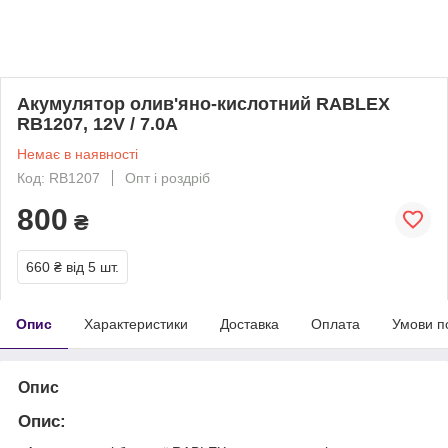
Акумулятор олив'яно-кислотний RABLEX
RB1207, 12V / 7.0A
Немає в наявності
Код: RB1207
Опт і роздріб
800
₴
660 ₴
від 5 шт.
Опис
Характеристики
Доставка
Оплата
Умови п
Опис
Опис: