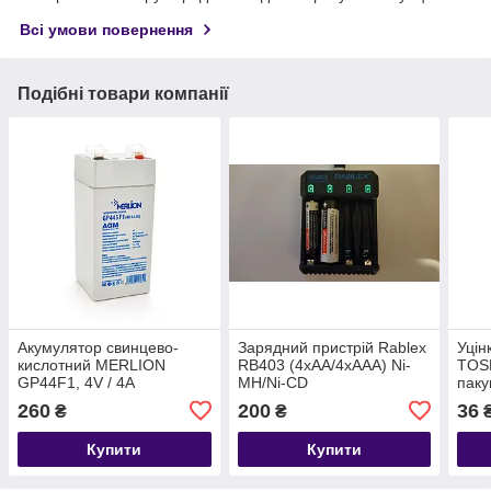
Всі умови повернення
Подібні товари компанії
Акумулятор свинцево-
Зарядний пристрій Rablex
Уцін
кислотний MERLION
RB403 (4xAA/4xAAA) Ni-
TOSH
GP44F1, 4V / 4A
MH/Ni-CD
паку
260
200
36
₴
₴
Купити
Купити