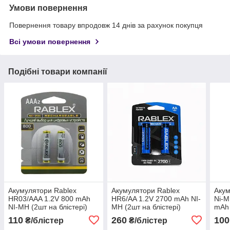
Умови повернення
Повернення товару впродовж 14 днів за рахунок покупця
Всі умови повернення
Подібні товари компанії
Акумулятори Rablex
Акумулятори Rablex
Акум
HR03/AAA 1.2V 800 mAh
HR6/AA 1.2V 2700 mAh NI-
Ni-M
NI-MH (2шт на блістері)
MH (2шт на блістері)
mAh 
пайк
110
260
100
₴/блістер
₴/блістер