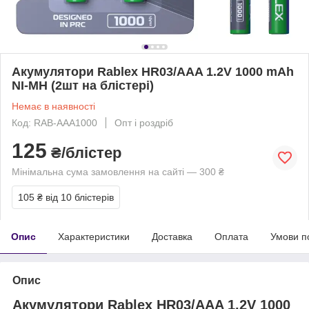
Акумулятори Rablex HR03/AAA 1.2V 1000 mAh
NI-MH (2шт на блістері)
Немає в наявності
Код: RAB-AAA1000
Опт і роздріб
125
₴/блістер
Мінімальна сума замовлення на сайті — 300 ₴
105 ₴
від 10 блістерів
Опис
Характеристики
Доставка
Оплата
Умови п
Опис
Акумулятори Rablex HR03/AAA 1.2V 1000