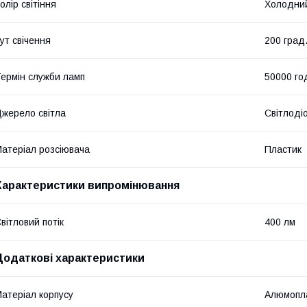
олір світіння
Холодний
ут свічення
200 град
ермін служби ламп
50000 го
жерело світла
Світлоді
атеріал розсіювача
Пластик
Характеристики випромінювання
вітловий потік
400 лм
Додаткові характеристики
атеріал корпусу
Алюмопл