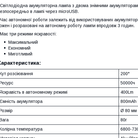
вітлодіодна акумуляторна лампа з двома знімними акумулятора
езпосередньо в лампі через microUSB.
ас автономної роботи залежить від використовуваних акумулятор
ожен і розраховані на автономну роботу лампи впродовж 3 годин.
ає три режими яскравості:
Максимальний
Економний
Миготливий
Характеристика:
Кут розсіювання
200°
Ресурс
50000ч
Яскравість в автономному режимі
400Lm
Ємність акумулятора
800mAh 
Розмір
Ø 80 мм
Вага
80г
Колірна температура
6800-73