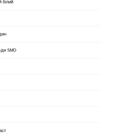
 білий
.
дин
оди SMD
аст