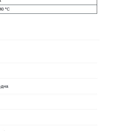
t
40 °C
одна