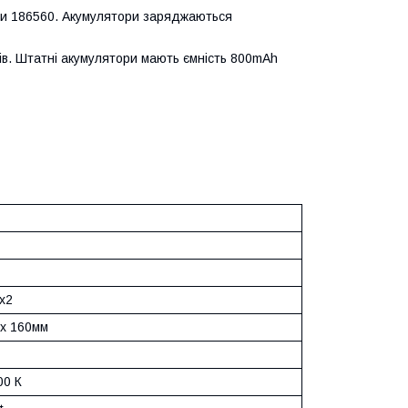
ми 186560. Акумулятори заряджаються
ів. Штатні акумулятори мають ємність 800mAh
х2
 х 160мм
00 К