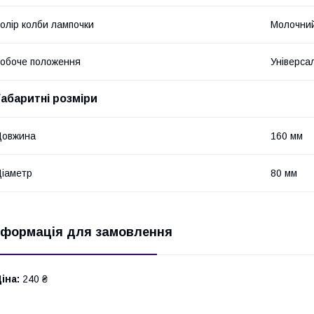
олір колби лампочки
Молочни
обоче положення
Універса
Габаритні розміри
Довжина
160 мм
іаметр
80 мм
нформація для замовлення
іна:
240 ₴