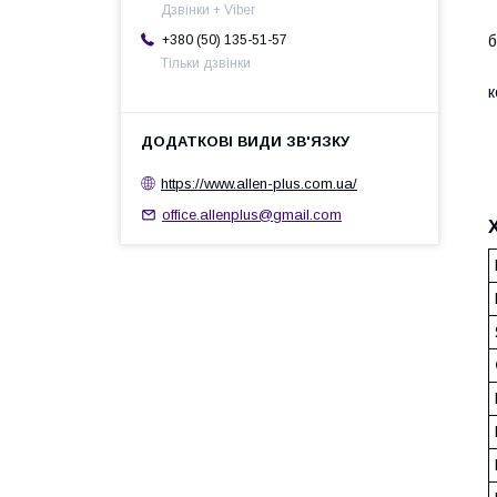
Дзвінки + Viber
С
+380 (50) 135-51-57
б
Тільки дзвінки
Ч
к
М
https://www.allen-plus.com.ua/
office.allenplus@gmail.com