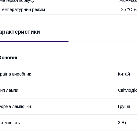
Матеріал корпусу
Alu+Plas
Температурний режим
-25 °C +
арактеристики
Основні
раїна виробник
Китай
ип лампи
Світлоді
орма лампочки
Груша
отужність
3 Вт