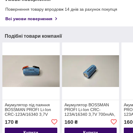
Повернення товару впродовж 14 днів за рахунок покупця
Всі умови повернення
Подібні товари компанії
Акумулятор під паяння
Акумулятор BOSSMAN
Аку
BOSSMAN PROFI Li-Ion
PROFI Li-Ion CRC-
PROF
CRC-123A/16340 3,7V
123A/16340 3,7V 700mAh,
123A
700mAh
технічний
опук
170
160
160
₴
₴
Купити
Купити