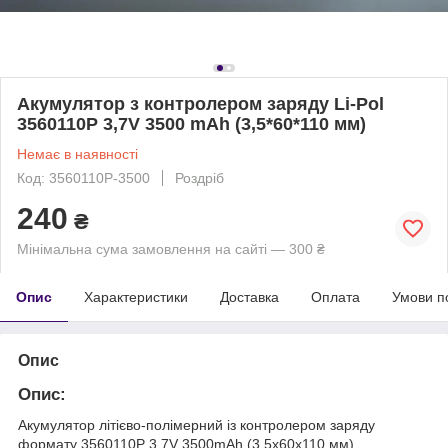
Акумулятор з контролером заряду Li-Pol
3560110P 3,7V 3500 mAh (3,5*60*110 мм)
Немає в наявності
Код: 3560110P-3500
Роздріб
240
₴
Мінімальна сума замовлення на сайті — 300 ₴
Опис
Характеристики
Доставка
Оплата
Умови п
Опис
Опис:
Акумулятор літієво-полімерний із контролером заряду
формату 3560110P 3,7V 3500mAh (3,5х60x110 мм)