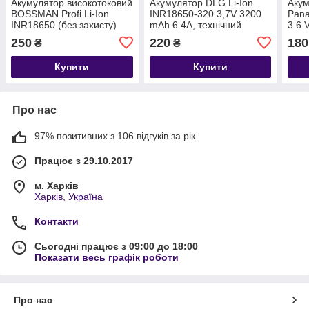
Акумулятор високотоковий
Акумулятор DLG Li-Ion
Акум
BOSSMAN Profi Li-Ion
INR18650-320 3,7V 3200
Pan
INR18650 (без захисту)
mAh 6.4A, технічний
3.6 
2600 mAh (ток 12 А)
(тех
250
220
180
₴
₴
Купити
Купити
Про нас
97% позитивних з 106 відгуків за рік
Працює з 29.10.2017
м. Харків
Харків, Україна
Контакти
Сьогодні працює з 09:00 до 18:00
Показати весь графік роботи
Про нас