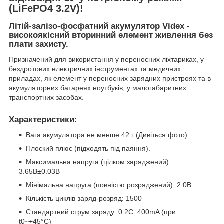
(LiFePO4 3.2V)!
Літій-залізо-фосфатний акумулятор Videx -
високоякісний вторинний елемент живлення без
плати захисту.
Призначений для використання у переносних ліхтариках, у
бездротових електричних інструментах та медичних
приладах, як елемент у переносних зарядних пристроях та в
акумуляторних батареях ноутбуків, у малогабаритних
транспортних засобах.
Характеристики:
Вага акумулятора не менше 42 г (Дивіться фото)
Плоский плюс (підходять під паяння).
Максимальна напруга (цілком заряджений):
3.65B±0.03В
Мінімальна напруга (повністю розряджений): 2.0В
Кількість циклів заряд-розряд: 1500
Стандартний струм заряду 0.2С: 400mA (при
t0~+45°С)