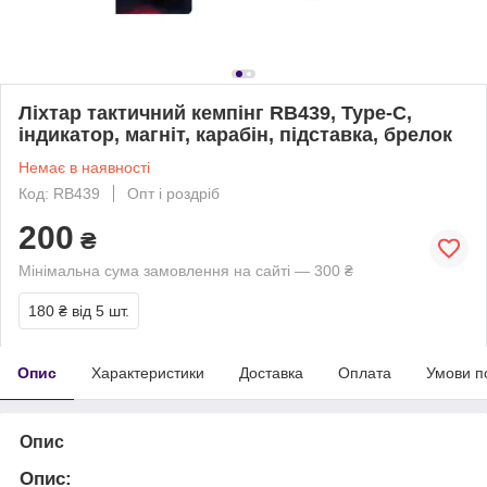
Ліхтар тактичний кемпінг RB439, Type-C,
індикатор, магніт, карабін, підставка, брелок
Немає в наявності
Код: RB439
Опт і роздріб
200
₴
Мінімальна сума замовлення на сайті — 300 ₴
180 ₴
від 5 шт.
Опис
Характеристики
Доставка
Оплата
Умови п
Опис
Опис: