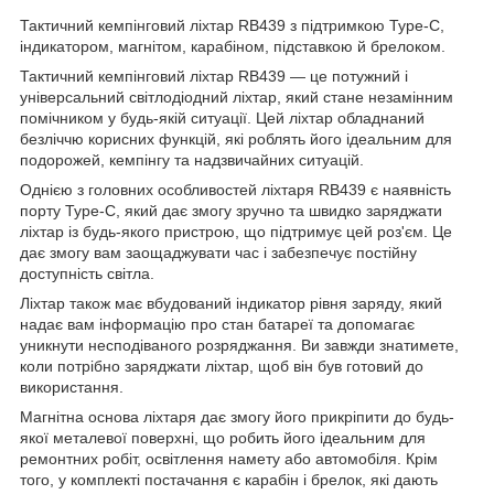
Тактичний кемпінговий ліхтар RB439 з підтримкою Type-C,
індикатором, магнітом, карабіном, підставкою й брелоком.
Тактичний кемпінговий ліхтар RB439 — це потужний і
універсальний світлодіодний ліхтар, який стане незамінним
помічником у будь-якій ситуації. Цей ліхтар обладнаний
безліччю корисних функцій, які роблять його ідеальним для
подорожей, кемпінгу та надзвичайних ситуацій.
Однією з головних особливостей ліхтаря RB439 є наявність
порту Type-C, який дає змогу зручно та швидко заряджати
ліхтар із будь-якого пристрою, що підтримує цей роз'єм. Це
дає змогу вам заощаджувати час і забезпечує постійну
доступність світла.
Ліхтар також має вбудований індикатор рівня заряду, який
надає вам інформацію про стан батареї та допомагає
уникнути несподіваного розряджання. Ви завжди знатимете,
коли потрібно заряджати ліхтар, щоб він був готовий до
використання.
Магнітна основа ліхтаря дає змогу його прикріпити до будь-
якої металевої поверхні, що робить його ідеальним для
ремонтних робіт, освітлення намету або автомобіля. Крім
того, у комплекті постачання є карабін і брелок, які дають