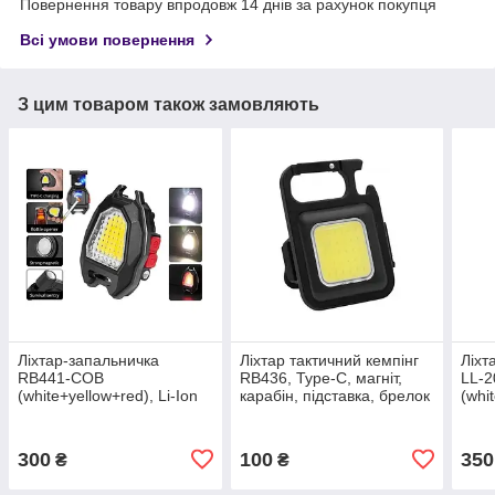
Повернення товару впродовж 14 днів за рахунок покупця
Всі умови повернення
З цим товаром також замовляють
Ліхтар-запальничка
Ліхтар тактичний кемпінг
Ліхт
RB441-COB
RB436, Type-C, магніт,
LL-
(white+yellow+red), Li-Ion
карабін, підставка, брелок
(whi
Акумулято, Магніт,
Акум
Карабін, Свисток, ЗП
Кара
Type-C
Type
300
100
350
₴
₴