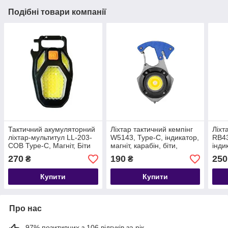
Подібні товари компанії
Тактичний акумуляторний
Ліхтар тактичний кемпінг
Ліхт
ліхтар-мультитул LL-203-
W5143, Type-C, індикатор,
RB43
COB Type-C, Магніт, Біти
магніт, карабін, біти,
інди
стропоріз
підс
270
190
250
₴
₴
Купити
Купити
Про нас
97% позитивних з 106 відгуків за рік