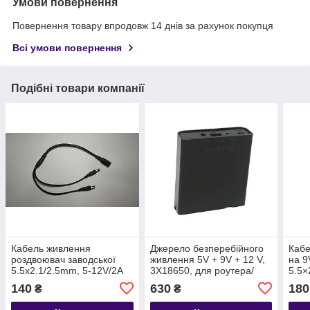
Умови повернення
Повернення товару впродовж 14 днів за рахунок покупця
Всі умови повернення
Подібні товари компанії
Кабель живлення
Джерело безперебійного
Кабе
роздвоювач заводської
живлення 5V + 9V + 12 V,
на 9
5.5x2.1/2.5mm, 5-12V/2A
3X18650, для роутера/
5.5×
для роутера/терміналу/
терміналу / модему (без
м
140
630
180
₴
₴
модема, 30 см
АКБ)