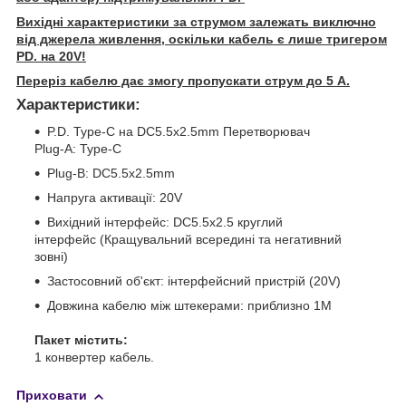
Вихідні характеристики за струмом залежать виключно
від джерела живлення, оскільки кабель є лише тригером
PD. на 20V!
Переріз кабелю дає змогу пропускати струм до 5 А.
Характеристики:
P.D. Type-C на DC5.5x2.5mm Перетворювач
Plug-A: Type-C
Plug-B: DC5.5x2.5mm
Напруга активації: 20V
Вихідний інтерфейс: DC5.5x2.5 круглий
інтерфейс (Кращувальний всередині та негативний
зовні)
Застосовний об'єкт: інтерфейсний пристрій (20V)
Довжина кабелю між штекерами: приблизно 1M
Пакет містить:
1 конвертер кабель.
Приховати